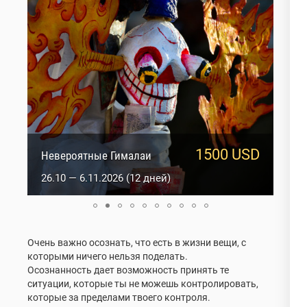
1500 USD
950 USD
Сакральный Ладакх
Невероятные Гималаи
5.10 — 14.10.2026 (10 дней)
26.10 — 6.11.2026 (12 дней)
Очень важно осознать, что есть в жизни вещи, с
которыми ничего нельзя поделать.
Осознанность дает возможность принять те
ситуации, которые ты не можешь контролировать,
которые за пределами твоего контроля.