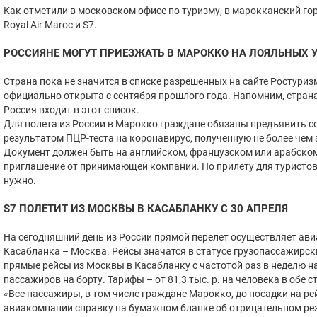
Как отметили в московском офисе по туризму, в марокканский г
Royal Air Maroc и S7.
РОССИЯНЕ МОГУТ ПРИЕЗЖАТЬ В МАРОККО НА ЛОЯЛЬНЫХ 
Страна пока не значится в списке разрешенных на сайте Ростури
официально открыта с сентября прошлого года. Напомним, страна
Россия входит в этот список.
Для полета из России в Марокко граждане обязаны предъявить 
результатом ПЦР-теста на коронавирус, полученную не более чем з
Документ должен быть на английском, французском или арабском
приглашение от принимающей компании. По прилету для туристов 
нужно.
S7 ПОЛЕТИТ ИЗ МОСКВЫ В КАСАБЛАНКУ С 30 АПРЕЛЯ
На сегодняшний день из России прямой перелет осуществляет ави
Касабланка – Москва. Рейсы значатся в статусе грузопассажирск
прямые рейсы из Москвы в Касабланку с частотой раз в неделю н
пассажиров на борту. Тарифы – от 81,3 тыс. р. на человека в обе 
«Все пассажиры, в том числе граждане Марокко, до посадки на р
авиакомпании справку на бумажном бланке об отрицательном рез