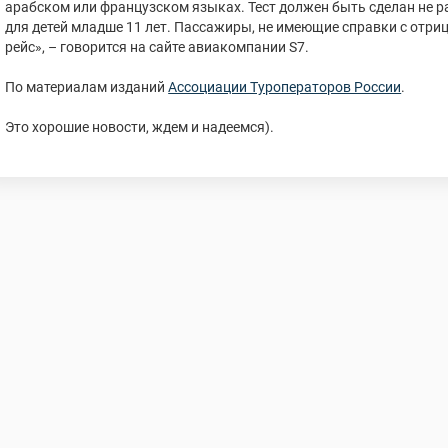
арабском или французском языках. Тест должен быть сделан не ра
для детей младше 11 лет. Пассажиры, не имеющие справки с отри
рейс», – говорится на сайте авиакомпании S7.
По материалам изданий
Ассоциации Туроператоров России
.
Это хорошие новости, ждем и надеемся).