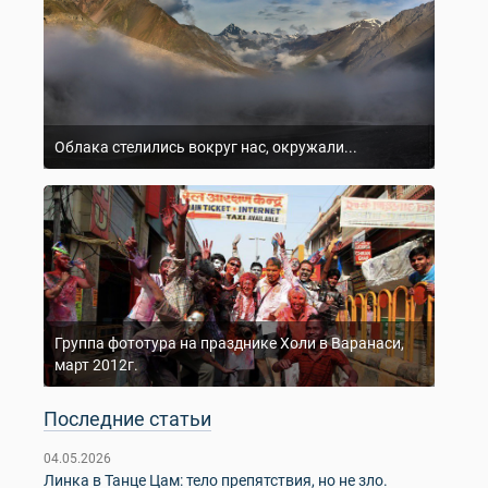
Облака стелились вокруг нас, окружали...
Группа фототура на празднике Холи в Варанаси,
март 2012г.
Последние статьи
04.05.2026
Линка в Танце Цам: тело препятствия, но не зло.