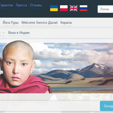
Гарантии
Пресса
Отзывы
Йога-Туры
Welcome Service Дахаб
Керала
и
Виза в Индию
Goog