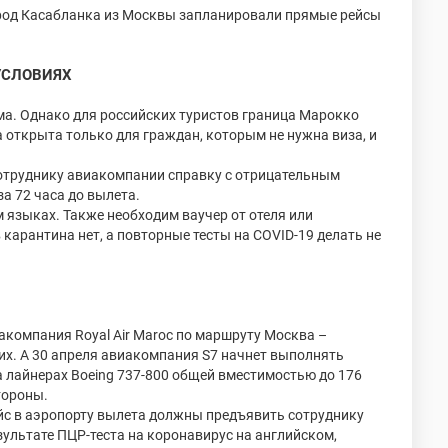
ород Касабланка из Москвы запланировали прямые рейсы
УСЛОВИЯХ
зма. Однако для российских туристов граница Марокко
 открыта только для граждан, которым не нужна виза, и
сотруднику авиакомпании справку с отрицательным
а 72 часа до вылета.
 языках. Также необходим ваучер от отеля или
карантина нет, а повторные тесты на COVID-19 делать не
акомпания Royal Air Maroc по маршруту Москва –
их. А 30 апреля авиакомпания S7 начнет выполнять
а лайнерах Boeing 737-800 общей вместимостью до 176
стороны.
ейс в аэропорту вылета должны предъявить сотруднику
ультате ПЦР-теста на коронавирус на английском,