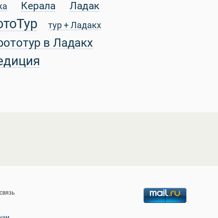
Керала
Ладак
жа
отоТур
тур + Ладакх
фототур в Ладакх
едиция
связь
нам