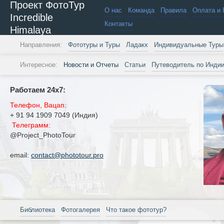
Проект ФотоТур
О нас
Команда
Правила
Оплата и 
Incredible
Контакты
Himalaya
Направления:
Фототуры и Туры
Ладакх
Индивидуальные Туры
Интересное:
Новости и Отчеты
Статьи
Путеводитель по Инди
Работаем 24х7:
Телефон, Вацап:
+ 91 94 1909 7049 (Индия)
Телеграмм:
@Project_PhotoTour
email:
contact@phototour.pro
Библиотека
Фотогалерея
Что такое фототур?