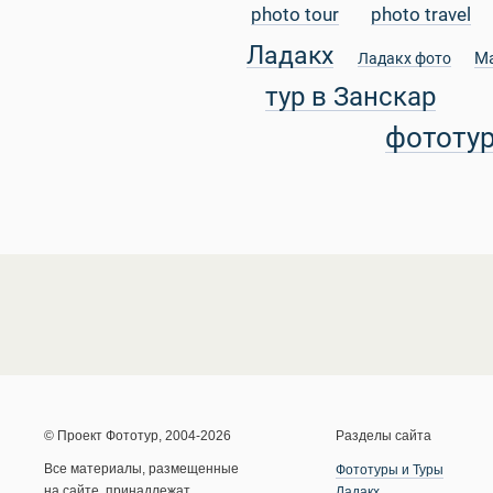
photo tour
photo travel
Ладакх
М
Ладакх фото
тур в Занскар
фототу
© Проект Фототур, 2004-2026
Разделы сайта
Все материалы, размещенные
Фототуры и Туры
на сайте, принадлежат
Ладакх