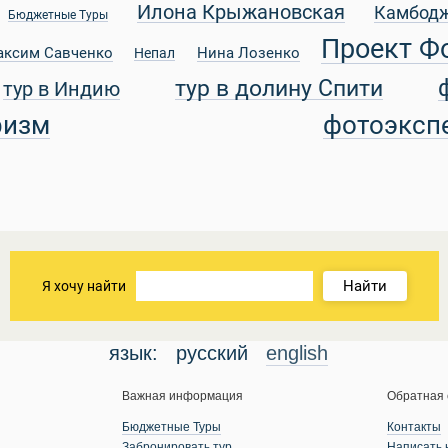
Илона Крыжановская
Камбод
Бюджетные Туры
Проект Ф
аксим Савченко
Нина Лозенко
Непал
тур в долину Спити
тур в Индию
ризм
фотоэксп
Найти
Я хочу найти
язык:
русский
english
Важная информация
Обратная 
Бюджетные Туры
Контакты
Забронировать тур
Написать 