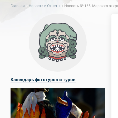
Главная
Новости и Отчеты
Новость № 165: Марокко откры
Календарь фототуров и туров