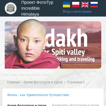
Проект ФотоТур
Incredible
Вход и регистрация
Himalaya
Главная
Архив фототуров и туров
Страница 5
Жизнь - как Удивительное Путешествие.
Календарь фототуров и туров
Архив фототуров и туров