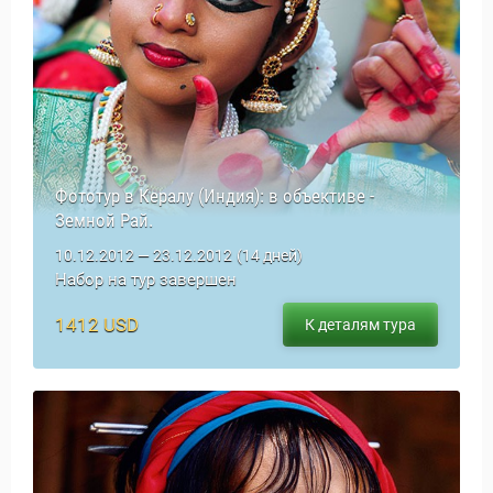
Фототур в Кералу (Индия): в объективе -
Земной Рай.
10.12.2012 — 23.12.2012
(14 дней)
Набор на тур завершен
1412 USD
К деталям тура