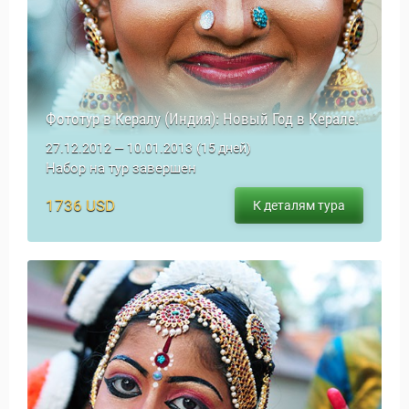
Фототур в Кералу (Индия): Новый Год в Керале.
27.12.2012 — 10.01.2013
(15 дней)
Набор на тур завершен
1736 USD
К деталям тура