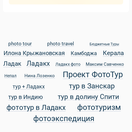
photo tour
photo travel
Бюджетные Туры
Керала
Илона Крыжановская
Камбоджа
Ладакх
Ладак
Максим Савченко
Ладакх фото
Проект ФотоТур
Нина Лозенко
Непал
тур в Занскар
тур + Ладакх
тур в долину Спити
тур в Индию
фототуризм
фототур в Ладакх
фотоэкспедиция