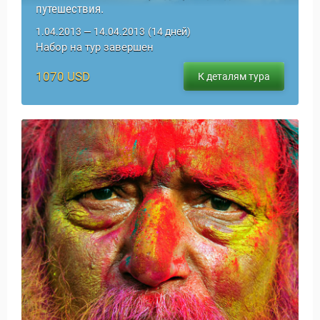
путешествия.
1.04.2013 — 14.04.2013
(14 дней)
Набор на тур завершен
1070 USD
К деталям тура
Путеводитель по Инд