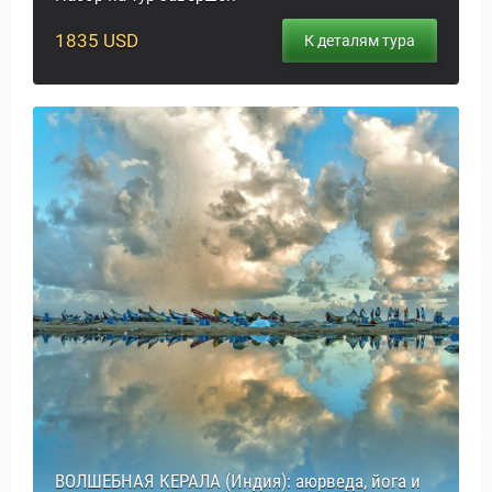
1835 USD
К деталям тура
ры
ВОЛШЕБНАЯ КЕРАЛА (Индия): аюрведа, йога и