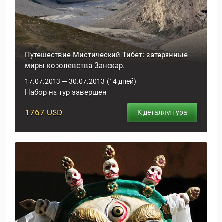
Путешествие Мистический Тибет: затерянные
миры королевства Занскар.
17.07.2013 — 30.07.2013
(14 дней)
Набор на тур завершен
1767 USD
К деталям тура
уальные Туры