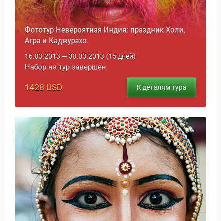
Фототур Невероятная Индия: праздник Холи,
Агра и Каджурахо.
16.03.2013 — 30.03.2013
(15 дней)
Набор на тур завершен
1428 USD
К деталям тура