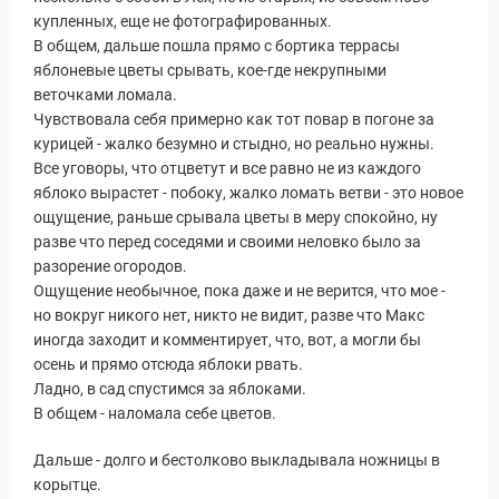
купленных, еще не фотографированных.
В общем, дальше пошла прямо с бортика террасы
яблоневые цветы срывать, кое-где некрупными
веточками ломала.
Чувствовала себя примерно как тот повар в погоне за
уальные Туры
курицей - жалко безумно и стыдно, но реально нужны.
Все уговоры, что отцветут и все равно не из каждого
яблоко вырастет - побоку, жалко ломать ветви - это новое
ощущение, раньше срывала цветы в меру спокойно, ну
разве что перед соседями и своими неловко было за
разорение огородов.
Ощущение необычное, пока даже и не верится, что мое -
но вокруг никого нет, никто не видит, разве что Макс
иногда заходит и комментирует, что, вот, а могли бы
осень и прямо отсюда яблоки рвать.
Ладно, в сад спустимся за яблоками.
В общем - наломала себе цветов.
Дальше - долго и бестолково выкладывала ножницы в
корытце.