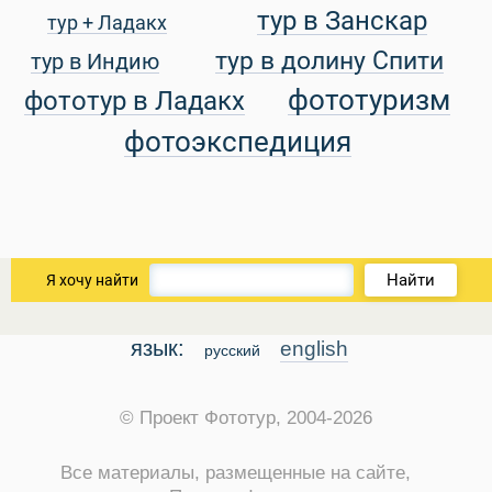
тур в Занскар
тур + Ладакх
 Service Дахаб
тур в долину Спити
тур в Индию
фототуризм
фототур в Ладакх
фотоэкспедиция
Найти
Я хочу найти
язык:
english
русский
© Проект Фототур, 2004-2026
Все материалы, размещенные на сайте,