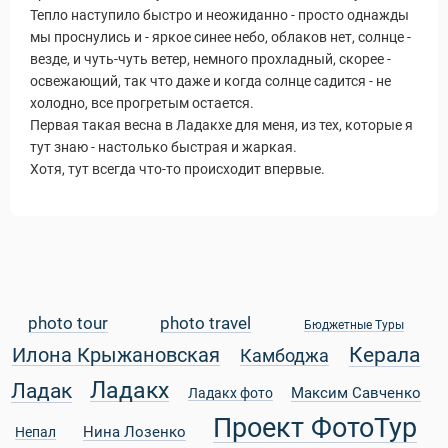
Тепло наступило быстро и неожиданно - просто однажды
мы проснулись и - яркое синее небо, облаков нет, солнце -
везде, и чуть-чуть ветер, немного прохладный, скорее -
освежающий, так что даже и когда солнце садится - не
холодно, все прогретым остается.
Первая такая весна в Ладакхе для меня, из тех, которые я
тут знаю - настолько быстрая и жаркая.
Хотя, тут всегда что-то происходит впервые.
photo tour
photo travel
Бюджетные Туры
Керала
Илона Крыжановская
Камбоджа
Ладакх
Ладак
Максим Савченко
Ладакх фото
Проект ФотоТур
Нина Лозенко
Непал