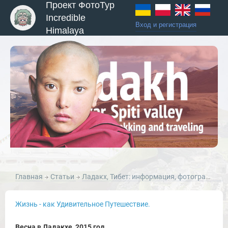
Проект ФотоТур
Incredible
Вход и регистрация
Himalaya
Главная
Статьи
Ладакх, Тибет: информация, фотографии и статьи о Ладакхе, Малый Тибет, Северная Индия.
Жизнь - как Удивительное Путешествие.
Весна в Ладакхе, 2015 год.