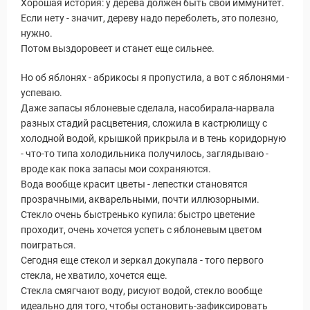
Хорошая история: у дерева должен быть свой иммунитет.
Если нету - значит, дереву надо переболеть, это полезно,
нужно.
Потом выздоровеет и станет еще сильнее.
Но об яблонях - абрикосы я пропустила, а вот с яблонями -
успеваю.
Даже запасы яблоневые сделала, насобирала-нарвала
разных стадий расцветения, сложила в кастрюлищу с
холодной водой, крышкой прикрыла и в тень коридорную
- что-то типа холодильника получилось, заглядываю -
вроде как пока запасы мои сохраняются.
Вода вообще красит цветы - лепестки становятся
прозрачными, акварельными, почти иллюзорными.
Стекло очень быстренько купила: быстро цветение
проходит, очень хочется успеть с яблоневым цветом
поиграться.
Сегодня еще стекол и зеркал докупала - того первого
стекла, не хватило, хочется еще.
Стекла смягчают воду, рисуют водой, стекло вообще
идеально для того, чтобы остановить-зафиксировать