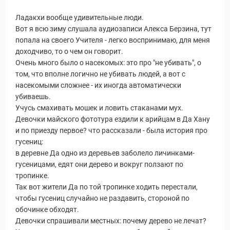
Ладакхи вообще удивительные люди.
Вот я всю зиму слушала аудиозаписи Алекса Берзина, тут
попала на своего Учителя - легко воспринимаю, для меня
доходчиво, то о чем он говорит.
Очень много было о насекомых: это про "не убивать", о
том, что вполне логично не убивать людей, а вот с
насекомыми сложнее - их иногда автоматически
убиваешь.
Учусь смахивать мошек и ловить стаканами мух.
Девочки майского фототура ездили к арийцам в Да Хану
и по приезду первое? что рассказали - была история про
гусениц:
в деревне Да одно из деревьев заболело личинками-
гусеницами, едят они дерево и вокруг ползают по
тропинке.
Так вот жители Да по той тропинке ходить перестали,
чтобы гусениц случайно не раздавить, стороной по
обочинке обходят.
Девочки спрашивали местных: почему дерево не лечат?