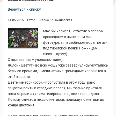
Вернуться к списку
14.05.2015
Автор — Илона Крыжановская
Мне бы написать отчетик о первом
прошедшем в нынешнем мае
фототуре, а я в любимом корытце из-
под тибетской печки Ножницам
хвосты кручу).
ы и Туры
С несказанным удовольствием).
Яблони цветут - во всю мощь уже развернулись-укутались
белыми кронами, шмели черные-громадные копошатся в
этой красоте.
Цветение абрикосок - пропустила в этом году: рано
зацвели, почти в середине апреля, мы только приехали -
пока мерзли-акклиматизировались, все и поопадало.
Потому сейчас и не до отчетиков, подождут отчетики до
конца цветения.