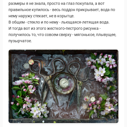
размеры я не знала, просто на глаз покупала, а вот
правильное купилось - весь поддон прикрывает, вода по
нему наружу стекает, не в корытце.
В общем - стекло и по нему - льющаяся-летящая вода.
ры
И тогда вот из этого жесткого-пестрого рисунка -
получилось то, что совсем сверху - мягонькое, плывущее,
пузырчатое.
Путеводитель по Инд