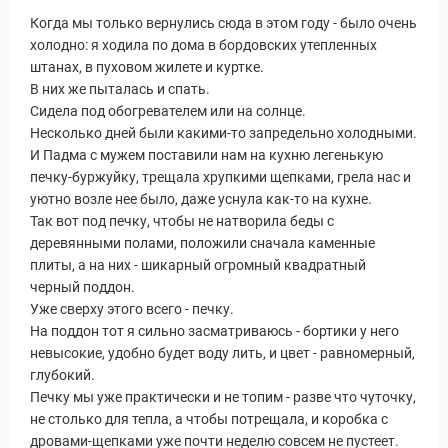
Когда мы только вернулись сюда в этом году - было очень
холодно: я ходила по дома в бордовских утепленных
штанах, в пуховом жилете и куртке.
В них же пыталась и спать.
Сидела под обогревателем или на солнце.
Несколько дней были какими-то запредельно холодными.
И Падма с мужем поставили нам на кухню легенькую
печку-буржуйку, трещала хрупкими щепками, грела нас и
уютно возле нее было, даже уснула как-то на кухне.
Так вот под печку, чтобы не натворила беды с
деревянными полами, положили сначала каменные
плиты, а на них - шикарный огромный квадратный
черный поддон.
Уже сверху этого всего - печку.
На поддон тот я сильно засматриваюсь - бортики у него
невысокие, удобно будет воду лить, и цвет - равномерный,
глубокий.
Печку мы уже практически и не топим - разве что чуточку,
не столько для тепла, а чтобы потрещала, и коробка с
дровами-щепками уже почти неделю совсем не пустеет.