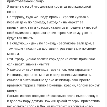
приготовленное блюдо.
Я начала с того? что достала корытце из ладакхской
печки.
На террасу, туда же - воду, краски - краски купила в
первый день по приезду, выходили на маркет за
продуктами, так и краски оказались в предметах первой
необходимости, прошлогодние пережили зиму, уже не
будут так плыть.
На следующий день по приезду - распаковывали дом, в
том числе и ножницы доставали, развешивали по своим
местам.
Эти - традиционно весят в коридоре на стене, привычно -
Статьи
если весят, значит - мы тут.
У каждого - свои полчища тараканов, мои тараканы -
Ножницы, нравится мне их в воде с цветами снимать,
смысла я в это занятие давно не вкладываю, просто
нравится: терраса, тепло, Ножницы, краски, яблони вокруг
цветут.
Раньше из всех поездок обязательно везла выловленную
в дорогах пару-другую Ножниц домой, теперь - прихватила
несколько с собой в Лех, не из старых, из совсем ново-