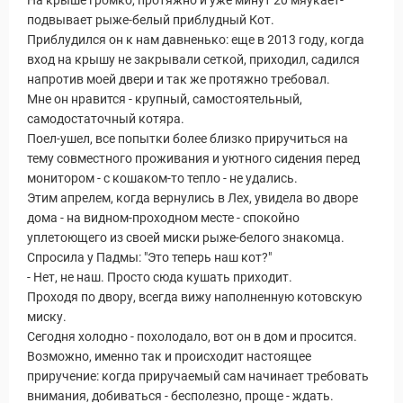
На крыше громко, протяжно и уже минут 20 мяукает-
подвывает рыже-белый приблудный Кот.
Приблудился он к нам давненько: еще в 2013 году, когда
вход на крышу не закрывали сеткой, приходил, садился
Новости и Отчеты
напротив моей двери и так же протяжно требовал.
Мне он нравится - крупный, самостоятельный,
самодостаточный котяра.
Поел-ушел, все попытки более близко приручиться на
тему совместного проживания и уютного сидения перед
монитором - с кошаком-то тепло - не удались.
Этим апрелем, когда вернулись в Лех, увидела во дворе
дома - на видном-проходном месте - спокойно
уплетоющего из своей миски рыже-белого знакомца.
Спросила у Падмы: "Это теперь наш кот?"
- Нет, не наш. Просто сюда кушать приходит.
Проходя по двору, всегда вижу наполненную котовскую
миску.
Сегодня холодно - похолодало, вот он в дом и просится.
Возможно, именно так и происходит настоящее
приручение: когда приручаемый сам начинает требовать
внимания, добиваться - бесполезно, проще - ждать.