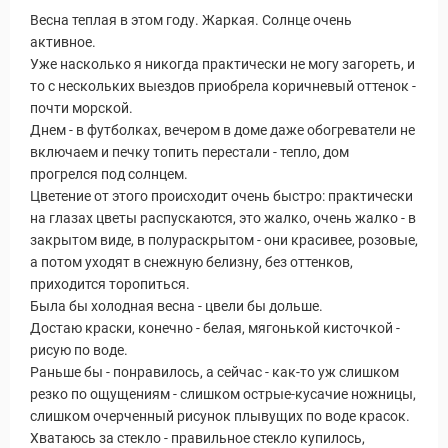
Весна теплая в этом году. Жаркая. Солнце очень
активное.
Уже насколько я никогда практически не могу загореть, и
то с нескольких выездов приобрела коричневый оттенок -
почти морской.
Днем - в футболках, вечером в доме даже обогреватели не
включаем и печку топить перестали - тепло, дом
прогрелся под солнцем.
Цветение от этого происходит очень быстро: практически
на глазах цветы распускаются, это жалко, очень жалко - в
закрытом виде, в полураскрытом - они красивее, розовые,
а потом уходят в снежную белизну, без оттенков,
приходится торопиться.
Была бы холодная весна - цвели бы дольше.
Достаю краски, конечно - белая, мягонькой кисточкой -
рисую по воде.
Раньше бы - понравилось, а сейчас - как-то уж слишком
резко по ощущениям - слишком острые-кусачие ножницы,
слишком очерченный рисунок плывущих по воде красок.
Хватаюсь за стекло - правильное стекло купилось,