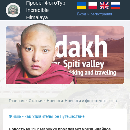
Проект ФотоТур
Incredible
Вход и регистрация
Himalaya
Главная
Статьи
Новости: Новости и фотоотчеты с наших туров по Ладакху, Занскару, Индии, Непалу и ЮВА.
Жизнь - как Удивительное Путешествие.
Новость № 150: Марокко продлевает чрезвычайное