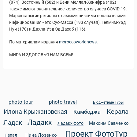
(874), Восточный (582) и Бени Меллал-Хенифра (482)
также имеют значительное количество случаев COVID-19.
Марокканские регионы с самыми низкими показателями
инфицирования - это Сус-Масса (193 случая), Гелмим-Уэд
Нун (170) и Дахла-Уэд Эд Дахаб (116).
ры
По материалам издания
moroccoworldnews
.
МИРА И ЗДОРОВЬЯ НАМ ВСЕМ!
photo tour
photo travel
Бюджетные Туры
Путеводитель по Инд
Керала
Илона Крыжановская
Камбоджа
Ладакх
Ладак
Максим Савченко
Ладакх фото
Проект ФотоТур
Нина Лозенко
Непал