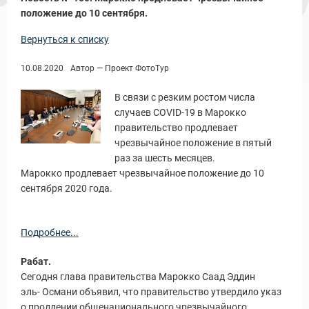
положение до 10 сентября.
ы и Туры
Вернуться к списку
10.08.2020
Автор — Проект ФотоТур
В связи с резким ростом числа
случаев COVID-19 в Марокко
правительство продлевает
чрезвычайное положение в пятый
раз за шесть месяцев.
Марокко продлевает чрезвычайное положение до 10
Новости и Отчеты
сентября 2020 года.
Подробнее...
Рабат.
Сегодня глава правительства Марокко Саад Эддин
эль- Османи объявил, что правительство утвердило указ
о продлении общенационального чрезвычайного