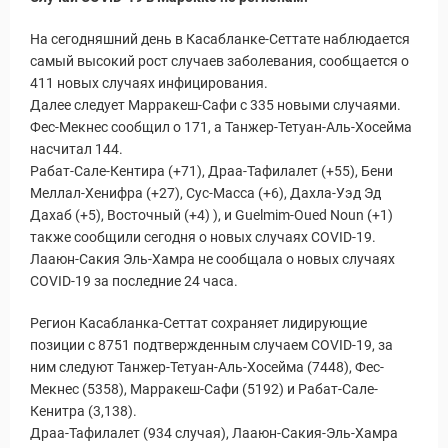
На сегодняшний день в Касабланке-Сеттате наблюдается
самый высокий рост случаев заболевания, сообщается о
411 новых случаях инфицирования.
Далее следует Марракеш-Сафи с 335 новыми случаями.
Фес-Мекнес сообщил о 171, а Танжер-Тетуан-Аль-Хосейма
насчитал 144.
Рабат-Сале-Кентира (+71), Драа-Тафилалет (+55), Бени
Меллал-Хенифра (+27), Сус-Масса (+6), Дахла-Уэд Эд
Дахаб (+5), Восточный (+4) ), и Guelmim-Oued Noun (+1)
также сообщили сегодня о новых случаях COVID-19.
Лааюн-Сакия Эль-Хамра не сообщала о новых случаях
COVID-19 за последние 24 часа.
Регион Касабланка-Сеттат сохраняет лидирующие
позиции с 8751 подтвержденным случаем COVID-19, за
ним следуют Танжер-Тетуан-Аль-Хосейма (7448), Фес-
Мекнес (5358), Марракеш-Сафи (5192) и Рабат-Сале-
Кенитра (3,138).
Драа-Тафилалет (934 случая), Лааюн-Сакия-Эль-Хамра