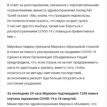
В ответ на разочарование, связанное с пересмотренными
ограничениями, министр здравоохранения Халид Айт
Талеб сказал: «Мы знаем, что граждане недовольны.
Но позвольте вам сказать, что вирус не дает срока.
У нас нет другого выбора, кроме как бороться с
распространением COVID-19 с помощью превентивных
мер ».
Мировые лидеры признали Марокко образцовой страной
в плане активного реагирования на пандемию COVID-19.
Однако в июле Организация Объединенных Наций
предупредила, что, если страна не начнет предпринимать
шаги по адаптации к кризису, вместо того, чтобы
полагаться на методы смягчения последствий,
Статьи
ее экономика рискует еще больше погрузиться в
состояние ухудшения.
За последние 24 часа Марокко подтвердило 1230 новых
случаев заражения COVID-19 и 18 смертей.
Министерство здравоохранения Марокко объявило, что