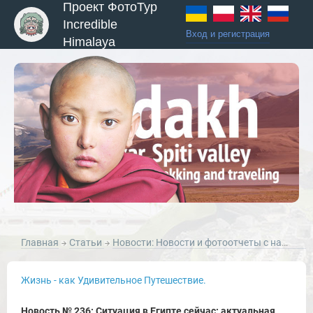
Проект ФотоТур
Incredible
Вход и регистрация
Himalaya
Главная
Статьи
Новости: Новости и фотоотчеты с наших туров по Ладакху, Занскару, Индии, Непалу и ЮВА.
ы и Туры
Жизнь - как Удивительное Путешествие.
Новость № 236: Ситуация в Египте сейчас: актуальная