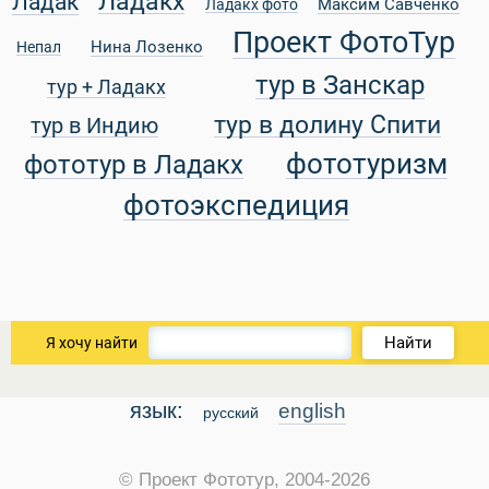
Ладакх
Ладак
Максим Савченко
Ладакх фото
Проект ФотоТур
Нина Лозенко
Непал
тур в Занскар
тур + Ладакх
тур в долину Спити
тур в Индию
фототуризм
фототур в Ладакх
фотоэкспедиция
ры
Найти
Я хочу найти
язык:
english
русский
© Проект Фототур, 2004-2026
Путеводитель по Инд