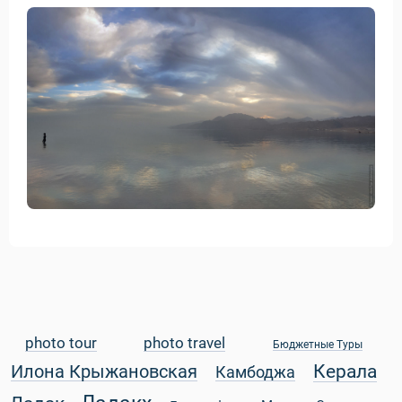
уальные Туры
photo tour
photo travel
Бюджетные Туры
Керала
Илона Крыжановская
Камбоджа