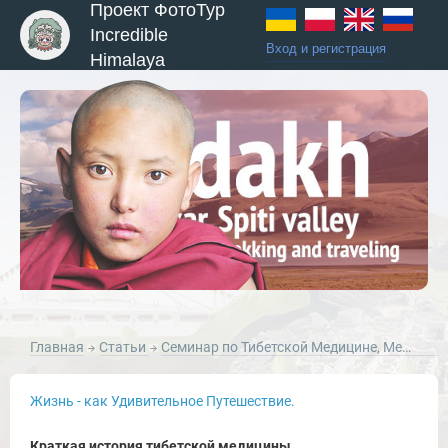
Проект ФотоТур
Incredible
Вход и регистрация
Himalaya
Главная
Статьи
Семинар по Тибетской Медицине, Мен-Ци-Кханг, Лех, Ладакх, август 2016г.
ы и Туры
Жизнь - как Удивительное Путешествие.
Краткая история тибетской медицины.