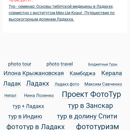
16.06.2017г.:
Тур - семинар: Основы тибетской медицины в Ладакхе,
совместно с институтом Мен-Ци-Кханг. Путешествие по
высокогорным долинам Ладакха.
photo tour
photo travel
Бюджетные Туры
Керала
Илона Крыжановская
Камбоджа
Ладакх
Ладак
Максим Савченко
Ладакх фото
Проект ФотоТур
Нина Лозенко
Непал
тур в Занскар
тур + Ладакх
тур в долину Спити
тур в Индию
фототуризм
фототур в Ладакх
ры