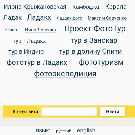
Керала
Илона Крыжановская
Камбоджа
Ладакх
Ладак
Максим Савченко
Ладакх фото
Проект ФотоТур
Нина Лозенко
Непал
тур в Занскар
тур + Ладакх
тур в долину Спити
тур в Индию
фототуризм
фототур в Ладакх
фотоэкспедиция
Найти
Я хочу найти
язык:
english
русский