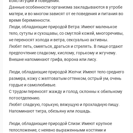
конституции и поведения.
Данные особенности организма закладываются в утробе
матери, и во многом зависят от ее поведения и питания во
время беременности.
Люди, обладающие природой Ветра: Имеют маленькое
тело, сутулы и сухощавы, со смуглой кожей, многоречивы,
не переносят холода и ветра, сексуально активны.
Любят петь, смеяться, драться и стрелять. В пище отдают
предпочтение сладкому, кислому, горькому и жгучему.
Внешне напоминают грифа, ворона или лису.
Люди, обладающие природой Желчи: Имеют тело среднего
размера, кожу с желтоватым оттенком, острый ум, очень
гордые и самолюбивые.
С трудом переносят жажду и голод, склонны к обильному
потоотделению.
Любят сладкую, горькую, вяжущую и прохладную пищу.
Напоминают тигра, обезьяну или лошадь.
Люди, обладающие природой Слизи: Имеют крупное
телосложение, с неявно выраженными костями и