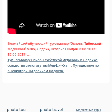
Ближайший обучающий тур-семинар "Основы Тибетской
Медицины" в Лех, Ладакх, Северная Индия, 3.06.2017 -
16.06.2017г.:
Тур - семинар: Основы тибетской медицины в Ладакхе,
совместно с институтом Мен-Ци-Кханг. Путешествие по
высокогорным долинам Ладакха.
 Service Дахаб
photo tour
photo travel
Бюджетные Туры