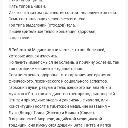
Пять типов Трипа.
Пять типов Биикан.
Из чего и в каком количестве состоит человеческое тело.
Семь составляющих человеческого тела.
Три типа выделений (отходов) тела.
Пищеварительное тепло, концепция здоровья,
заключение.
В Тибетской Медицине считается, что нет болезней,
которые нельзя излечить.
Новости и Отчеты
Но лечить имеет смысл не болезнь, а причину болезни, так
как организм человека – единое целое.
Соответственно, здоровье - это гармоничное единство
физического, психического и социального аспектов,
гармония души, разума и тела, женского начала Инь и
мужского Ян, а также единство трех природных энергий.
Эти три природные энергии (жизненные начала, или
конституции) носят в тибетской медицине названия –
Лунг (Ветер), Трипа (Желчь) и Биикан (Слизь).
В кераловской Аюрведе, индийской медицинской
традиции, они именуются дошами Вата, Питта и Капха