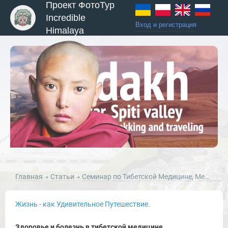
Проект ФотоТур
Incredible
Вход и регистрация
Himalaya
Главная
Статьи
Семинар по Тибетской Медицине, Мен-Ци-Кханг, Лех, Ладакх, август 2016г.
Жизнь - как Удивительное Путешествие.
Здоровье и болезнь в тибетской медицине.