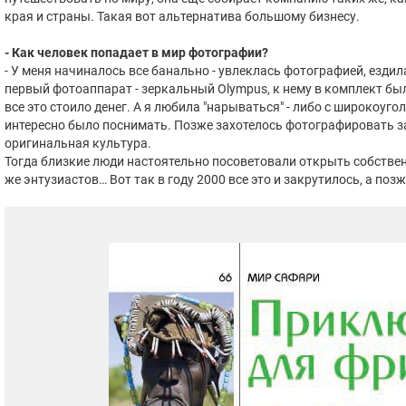
края и страны. Такая вот альтернатива большому бизнесу.
- Как человек попадает в мир фотографии?
- У меня начиналось все банально - увлеклась фотографией, ездил
первый фотоаппарат - зеркальный Olympus, к нему в комплект б
все это стоило денег. А я любила "нарываться" - либо с широкоу
интересно было поснимать. Позже захотелось фотографировать за
оригинальная культура.
Тогда близкие люди настоятельно посоветовали открыть собстве
же энтузиастов… Вот так в году 2000 все это и закрутилось, а по