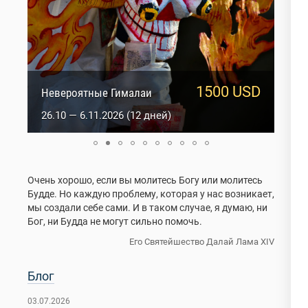
1500 USD
1817 USD
Невероятные Гималаи
Оракулы Ладакха
26.10 — 6.11.2026 (12 дней)
2.01 — 15.01.2027 (14 дней)
Очень хорошо, если вы молитесь Богу или молитесь
Будде. Но каждую проблему, которая у нас возникает,
мы создали себе сами. И в таком случае, я думаю, ни
Бог, ни Будда не могут сильно помочь.
Его Святейшество Далай Лама XIV
Блог
03.07.2026