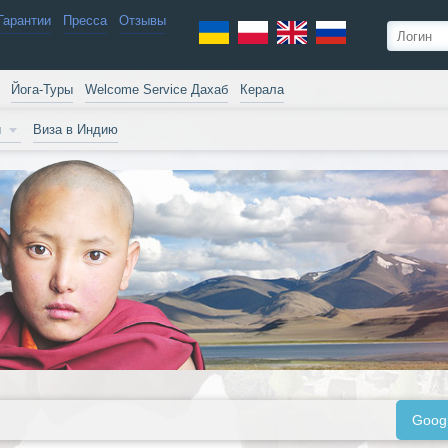
Гарантии
Пресса
Отзывы
Йога-Туры
Welcome Service Дахаб
Керала
и
Виза в Индию
Goog