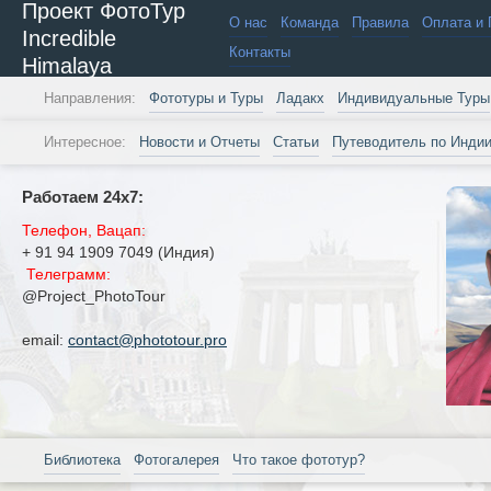
Проект ФотоТур
О нас
Команда
Правила
Оплата и 
Incredible
Контакты
Himalaya
Направления:
Фототуры и Туры
Ладакх
Индивидуальные Туры
Интересное:
Новости и Отчеты
Статьи
Путеводитель по Инди
Работаем 24х7:
Телефон, Вацап:
+ 91 94 1909 7049 (Индия)
Телеграмм:
@Project_PhotoTour
email:
contact@phototour.pro
Библиотека
Фотогалерея
Что такое фототур?