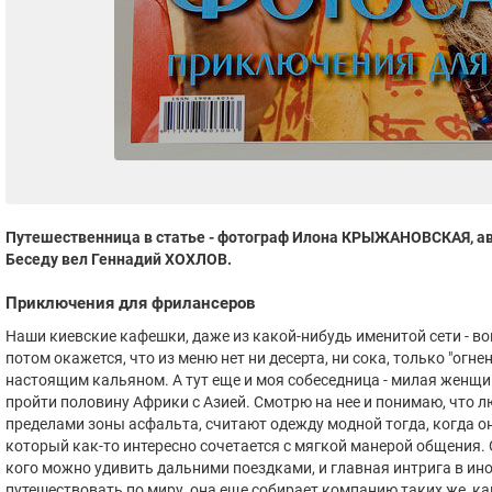
Путешественница в статье - фотограф Илона КРЫЖАНОВСКАЯ, ав
Беседу вел Геннадий ХОХЛОВ.
Приключения для фрилансеров
Наши киевские кафешки, даже из какой-нибудь именитой сети - в
потом окажется, что из меню нет ни десерта, ни сока, только "огн
настоящим кальяном. А тут еще и моя собеседница - милая женщи
пройти половину Африки с Азией. Смотрю на нее и понимаю, что л
пределами зоны асфальта, считают одежду модной тогда, когда она,
который как-то интересно сочетается с мягкой манерой общения.
кого можно удивить дальними поездками, и главная интрига в ино
путешествовать по миру, она еще собирает компанию таких же, ка