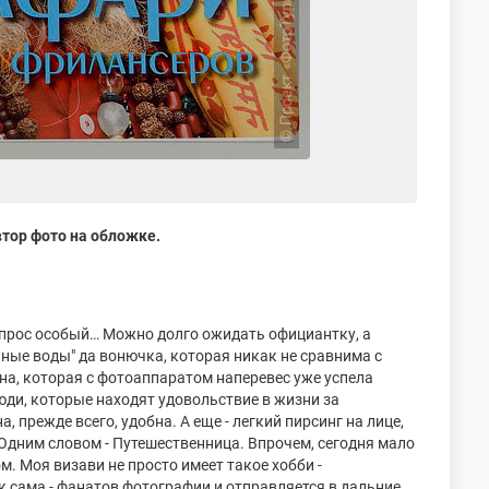
тор фото на обложке.
опрос особый… Можно долго ожидать официантку, а
енные воды" да вонючка, которая никак не сравнима с
на, которая с фотоаппаратом наперевес уже успела
юди, которые находят удовольствие в жизни за
 прежде всего, удобна. А еще - легкий пирсинг на лице,
 Одним словом - Путешественница. Впрочем, сегодня мало
м. Моя визави не просто имеет такое хобби -
к сама - фанатов фотографии и отправляется в дальние