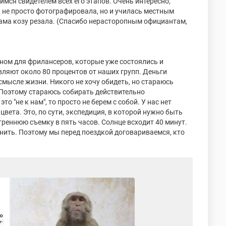
имся свидетелем всех его этапов. Очень интересно,
а не просто фотографировала, но и училась местным
сама козу резала. (Спасибо нерасторопным официантам,
овном для фрилансеров, которые уже состоялись и
ляют около 80 процентов от наших групп. Деньги
смысле жизни. Никого не хочу обидеть, но стараюсь
 Поэтому стараюсь собирать действительно
 "не к нам", то просто не берем с собой. У нас нет
 цвета. Это, по сути, экспедиция, в которой нужно быть
реннюю съемку в пять часов. Солнце всходит 40 минут.
менить. Поэтому мы перед поездкой договариваемся, кто