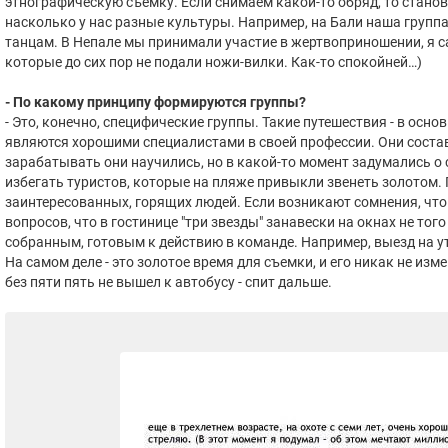
этнографическую съемку. Если снимаем какой-то обряд, то станов
насколько у нас разные культуры. Например, на Бали наша групп
танцам. В Непале мы принимали участие в жертвоприношении, я 
которые до сих пор не подали ножи-вилки. Как-то спокойней…)
- По какому принципу формируются группы?
- Это, конечно, специфические группы. Такие путешествия - в осн
являются хорошими специалистами в своей профессии. Они состав
зарабатывать они научились, но в какой-то момент задумались о 
избегать туристов, которые на пляже привыкли звенеть золотом.
заинтересованных, горящих людей. Если возникают сомнения, что это
вопросов, что в гостинице "три звезды" занавески на окнах не того
собранным, готовым к действию в команде. Например, выезд на ут
На самом деле - это золотое время для съемки, и его никак не из
без пяти пять не вышел к автобусу - спит дальше.