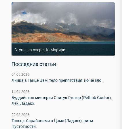
Ступы на озере Цо Морири
Последние статьи
04.05.2026
Линка в Танце Цам: тело препятствия, но не зло.
14.04.2026
Буддийская мистерия Спитук Густор (Pethub Gustor),
Лех, Ладакх.
22.03.2026
Танец с барабанами в Цаме (Ладакх): ритм
Пустотности.