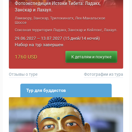
Фотоэкспедиция Истоки Тибета: Ладакх,
Занскар и Лахаул.
Ламаюру, Занскар, Трилокинатх, Лех-Манальское
Шоссе
Союзная территория Ладакх, Занскар и Кейлонг, Лахаул.
29.06.2027 — 13.07.2027
(15 дней/14 ночей)
Набор на тур завершен
1760 USD
К деталям и покупке
Отзывы о туре
Фотографии из тура
Тур для буддистов