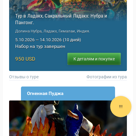
Тур в Ладакх, Сакральный Ладакх: Нубра и
Пангонг.
Долина Нубра, Ладакх, Гималаи, Индия.
5.10.2026 — 14.10.2026
(10 дней)
Набор на тур завершен
ы и Туры
950 USD
К деталям и покупке
Отзывы о туре
Фотографии из тура
Огненная Пуджа
!!!