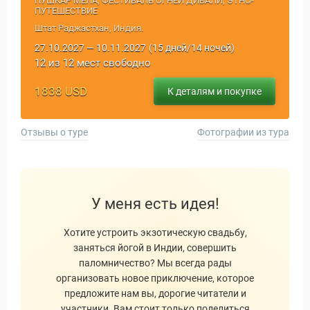
ПУШКАР МЕЛА, ФЕСТИВАЛЬ ОГНЕЙ ДИВАЛИ, ЭТНО-
ПУТЕШЕСТВИЕ
Штат Раджастхан, Индия.
27.10.2027 — 10.11.2027
(15 дней/14 ночей)
12 из 12 мест свободно
1838 USD
К деталям и покупке
Отзывы о туре
Фотографии из тура
У меня есть идея!
Хотите устроить экзотическую свадьбу,
заняться йогой в Индии, совершить
паломничество? Мы всегда рады
организовать новое приключение, которое
предложите нам вы, дорогие читатели и
участники. Вам стоит только поделиться