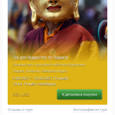
Тур для буддистов по Ладакху.
Знакомство с культурой тибетского буддизма
Ладакх, Гималаи, Северная Индия
9.08.2027 — 18.08.2027
(10 дней)
14 из 14 мест свободно
830 USD
К деталям и покупке
Отзывы о туре
Фотографии из тура