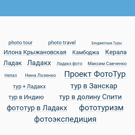
photo tour
photo travel
Бюджетные Туры
Керала
Илона Крыжановская
Камбоджа
Ладакх
Ладак
Максим Савченко
Ладакх фото
Проект ФотоТур
Нина Лозенко
Непал
тур в Занскар
тур + Ладакх
тур в долину Спити
тур в Индию
фототуризм
фототур в Ладакх
фотоэкспедиция