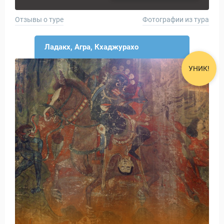
Отзывы о туре
Фотографии из тура
Ладакх, Агра, Кхаджурахо
УНИК!