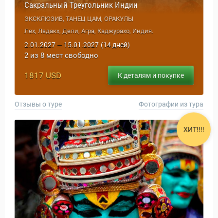
Сакральный Треугольник Индии
ЭКСКЛЮЗИВ, ТАНЕЦ ЦАМ, ОРАКУЛЫ
Лех, Ладакх, Дели, Агра, Каджурахо, Индия.
2.01.2027 — 15.01.2027
(14 дней)
2 из 8 мест свободно
1817 USD
К деталям и покупке
Отзывы о туре
Фотографии из тура
ХИТ!!!!