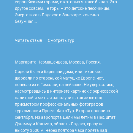
европейскими горами, в которых я тоже бывал. Это
 Service Дахаб
другое совсем. Те горы – это детские песочницы.
Энергетика в Ладакхе и Занскаре, конечно
безумная...
Читать отзыв
Смотреть тур
Маргарита Чермашенцева, Москва, Россия.
Сидели бы эти барышни дома, или тихонько
шаркали по старенькой матушке Европе, нет,
понесло их в Гималаи, на пейзажи. Не удержались,
насмотревшись в интернете картинок с рериховской
палитрой и мечтая заполучить такие же под
присмотром профессиональных фотографов
туркомпании Проект ФотоТур. Вторая половина
сентября. Из аэропорта Дели мы летим в Лех, штат
Джамму и Кашмир, область Ладакх, сразу на
высоту 3600 м. Через полтора часа полета над