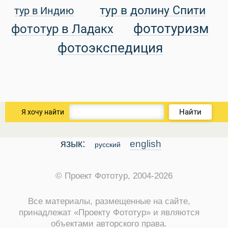
тур в долину Спити
тур в Индию
уальные Туры
фототуризм
фототур в Ладакх
фотоэкспедиция
Найти
Я хочу найти
язык:
english
русский
© Проект Фототур, 2004-2026
Все материалы, размещенные на сайте,
принадлежат «Проекту Фототур» и являются
объектами авторского права.