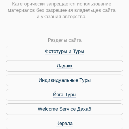
Категорически запрещается использование
материалов без разрешения владельцев сайта
и указания авторства.
ры
Разделы сайта
Фототуры и Туры
Ладакх
Путеводитель по Инд
Индивидуальные Туры
Йога-Туры
Welcome Service Дахаб
Керала