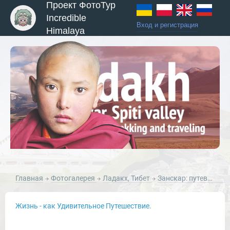
Проект ФотоТур
Incredible
Вход и регистрация
Himalaya
ы и Туры
Главная
Фотогалерея
Ладакх, Тибет
Занскар: путевые зарисовки, 2012 год.
Жизнь - как Удивительное Путешествие.
Новости и Отчеты