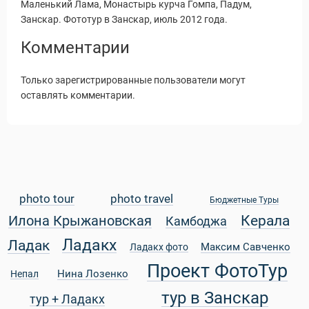
Маленький Лама, Монастырь курча Гомпа, Падум,
Занскар. Фототур в Занскар, июль 2012 года.
Комментарии
Только зарегистрированные пользователи могут
оставлять комментарии.
photo tour
photo travel
Бюджетные Туры
Керала
Илона Крыжановская
Камбоджа
Статьи
Ладакх
Ладак
Максим Савченко
Ладакх фото
Проект ФотоТур
Нина Лозенко
Непал
тур в Занскар
тур + Ладакх