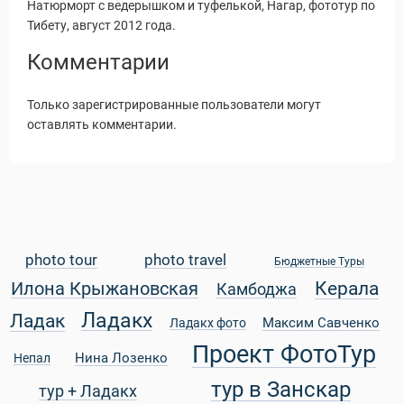
Натюрморт с ведерышком и туфелькой, Нагар, фототур по
Тибету, август 2012 года.
Комментарии
Только зарегистрированные пользователи могут
оставлять комментарии.
photo tour
photo travel
Бюджетные Туры
Керала
Илона Крыжановская
Камбоджа
Статьи
Ладакх
Ладак
Максим Савченко
Ладакх фото
Проект ФотоТур
Нина Лозенко
Непал
тур в Занскар
тур + Ладакх