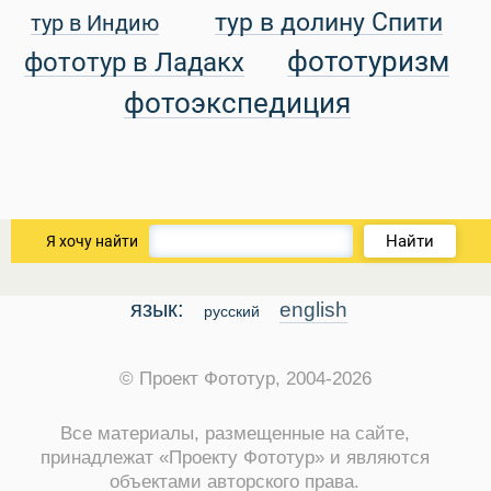
тур в долину Спити
тур в Индию
уальные Туры
фототуризм
фототур в Ладакх
фотоэкспедиция
Найти
Я хочу найти
язык:
english
русский
© Проект Фототур, 2004-2026
Все материалы, размещенные на сайте,
принадлежат «Проекту Фототур» и являются
объектами авторского права.