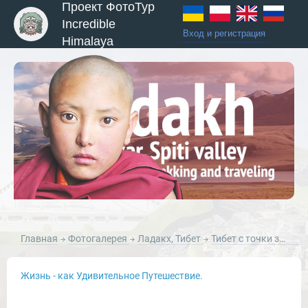
Проект ФотоТур
Incredible
Вход и регистрация
Himalaya
ы и Туры
Главная
Фотогалерея
Ладакх, Тибет
Тибет с точки зрения натюрморта
Жизнь - как Удивительное Путешествие.
Новости и Отчеты