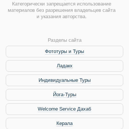
Категорически запрещается использование
материалов без разрешения владельцев сайта
и указания авторства.
ры
Разделы сайта
Фототуры и Туры
Ладакх
Путеводитель по Инд
Индивидуальные Туры
Йога-Туры
Welcome Service Дахаб
Керала