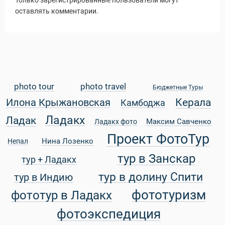
оставлять комментарии.
Статьи
photo tour
photo travel
уальные Туры
Бюджетные Туры
Керала
Илона Крыжановская
Камбоджа
Ладакх
Ладак
Максим Савченко
Ладакх фото
Проект ФотоТур
Нина Лозенко
Непал
тур в Занскар
тур + Ладакх
тур в долину Спити
тур в Индию
фототуризм
фототур в Ладакх
фотоэкспедиция