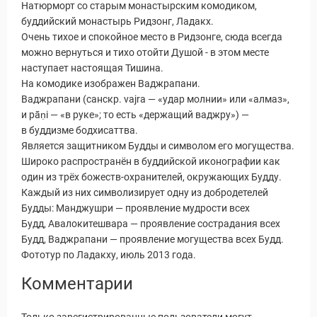
Натюрморт со старым монастырским комодиком,
буддийский монастырь Ридзонг, Ладакх.
Очень тихое и спокойное место в Ридзонге, сюда всегда
можно вернуться и тихо отойти Душой - в этом месте
наступает настоящая Тишина.
На комодике изображен Ваджрапани.
Ваджрапани (санскр. vajra — «удар молнии» или «алмаз»,
и pāṇi — «в руке»; то есть «держащий ваджру») —
в буддизме бодхисаттва.
Является защитником Будды и символом его могущества.
Широко распространён в буддийской иконографии как
один из трёх божеств-охранителей, окружающих Будду.
Каждый из них символизирует одну из добродетелей
Будды: Манджушри — проявление мудрости всех
Будд, Авалокитешвара — проявление сострадания всех
Будд, Ваджрапани — проявление могущества всех Будд.
Фототур по Ладакху, июль 2013 года.
Комментарии
Только зарегистрированные пользователи могут