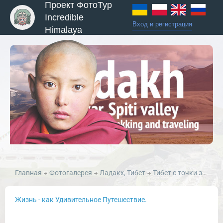
Проект ФотоТур
Incredible
Вход и регистрация
Himalaya
ы и Туры
Главная
Фотогалерея
Ладакх, Тибет
Тибет с точки зрения натюрморта
Жизнь - как Удивительное Путешествие.