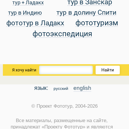
тур в Занскар
тур + Ладакх
тур в долину Спити
тур в Индию
уальные Туры
фототуризм
фототур в Ладакх
фотоэкспедиция
Найти
Я хочу найти
язык:
english
русский
© Проект Фототур, 2004-2026
Все материалы, размещенные на сайте,
принадлежат «Проекту Фототур» и являются