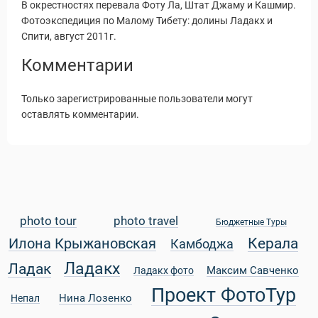
В окрестностях перевала Фоту Ла, Штат Джаму и Кашмир.
Фотоэкспедиция по Малому Тибету: долины Ладакх и
Спити, август 2011г.
Комментарии
Только зарегистрированные пользователи могут
оставлять комментарии.
photo tour
photo travel
Бюджетные Туры
Керала
Илона Крыжановская
Камбоджа
Статьи
Ладакх
Ладак
Максим Савченко
Ладакх фото
Проект ФотоТур
Нина Лозенко
Непал