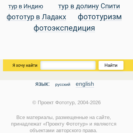
тур в долину Спити
тур в Индию
уальные Туры
фототуризм
фототур в Ладакх
фотоэкспедиция
Найти
Я хочу найти
язык:
english
русский
© Проект Фототур, 2004-2026
Все материалы, размещенные на сайте,
принадлежат «Проекту Фототур» и являются
объектами авторского права.