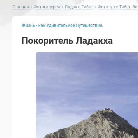
Главная
Фотогалерея
Ладакх, Тибет
Фототур в Тибет: З
Жизнь - как Удивительное Путешествие.
Покоритель Ладакха