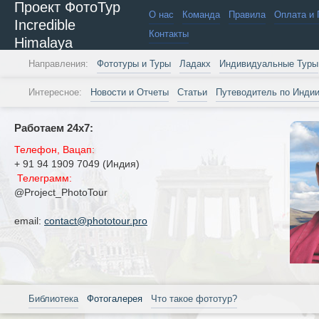
Проект ФотоТур
О нас
Команда
Правила
Оплата и 
Incredible
Контакты
Himalaya
Направления:
Фототуры и Туры
Ладакх
Индивидуальные Туры
Интересное:
Новости и Отчеты
Статьи
Путеводитель по Инди
Работаем 24х7:
Телефон, Вацап:
+ 91 94 1909 7049 (Индия)
Телеграмм:
@Project_PhotoTour
email:
contact@phototour.pro
Библиотека
Фотогалерея
Что такое фототур?