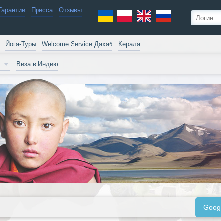
Гарантии
Пресса
Отзывы
Йога-Туры
Welcome Service Дахаб
Керала
и
Виза в Индию
Goog