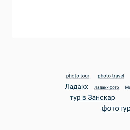
photo tour
photo travel
Ладакх
М
Ладакх фото
тур в Занскар
фототу