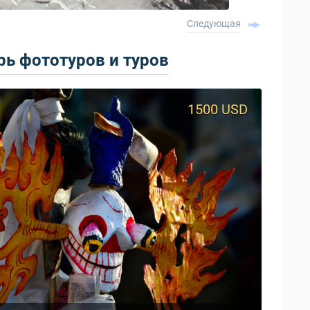
Следующая
ь фототуров и туров
1500 USD
950 USD