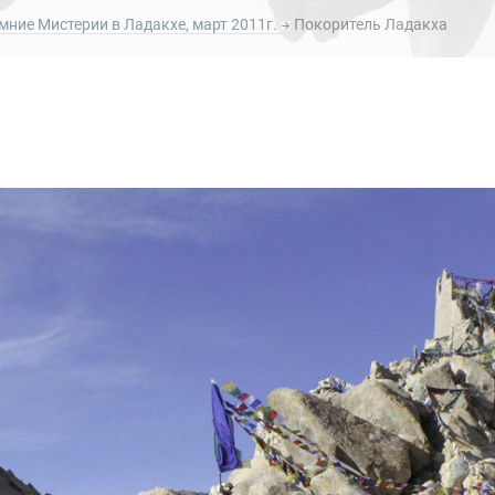
имние Мистерии в Ладакхе, март 2011г.
Покоритель Ладакха