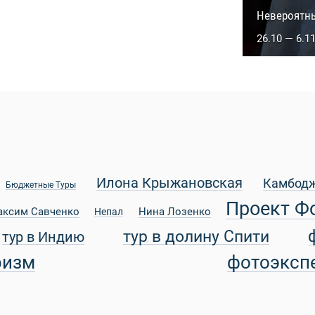
Сакральны
Невероятн
5.10 — 14.1
26.10 — 6.1
Илона Крыжановская
Камбод
Бюджетные Туры
Проект Ф
аксим Савченко
Нина Лозенко
Непал
тур в долину Спити
тур в Индию
ризм
фотоэксп