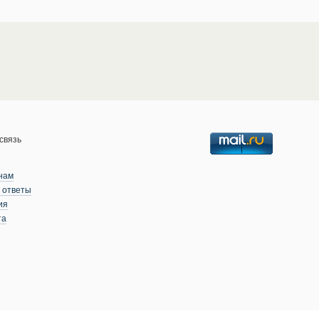
связь
нам
 ответы
ия
та