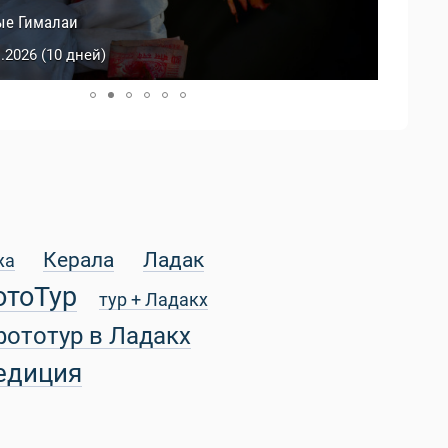
й Тибет
ые Гималаи
0.2026 (9 дней)
1.2026 (10 дней)
Керала
Ладак
жа
отоТур
тур + Ладакх
фототур в Ладакх
едиция