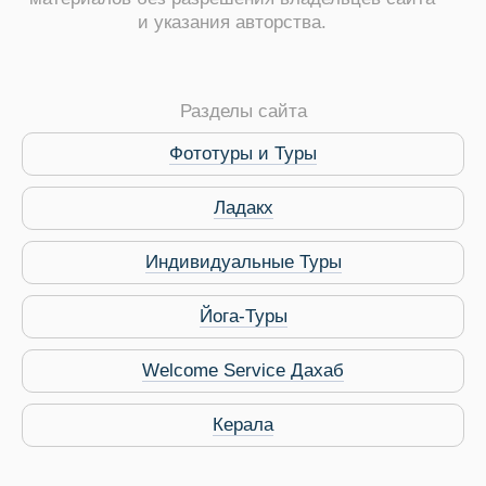
и указания авторства.
Разделы сайта
ры
Фототуры и Туры
Ладакх
Индивидуальные Туры
Путеводитель по Инд
Йога-Туры
Welcome Service Дахаб
Керала