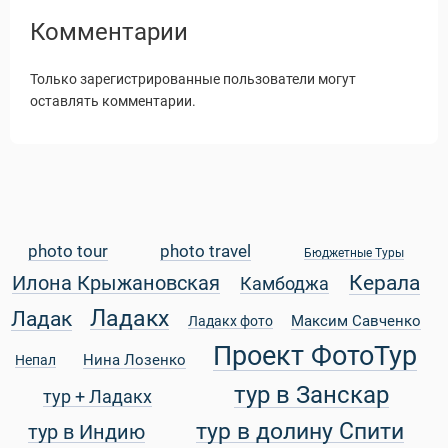
Комментарии
Только зарегистрированные пользователи могут
оставлять комментарии.
photo tour
photo travel
Бюджетные Туры
Керала
Илона Крыжановская
Камбоджа
Ладакх
Ладак
Максим Савченко
Ладакх фото
Статьи
Проект ФотоТур
Нина Лозенко
Непал
тур в Занскар
тур + Ладакх
тур в долину Спити
тур в Индию