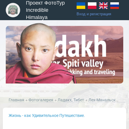
Проект ФотоТур
Incredible
Вход и регистрация
Himalaya
ы и Туры
Главная
Фотогалерея
Ладакх, Тибет
Лех-Манальское Шоссе
Жизнь - как Удивительное Путешествие.
Новости и Отчеты