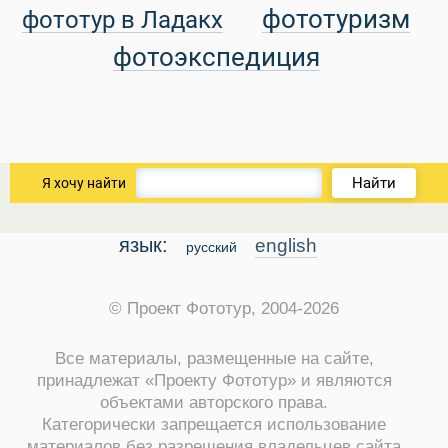
фототуризм
фототур в Ладакх
уальные Туры
фотоэкспедиция
Найти
Я хочу найти
язык:
english
русский
© Проект Фототур, 2004-2026
Все материалы, размещенные на сайте,
принадлежат «Проекту Фототур» и являются
объектами авторского права.
Категорически запрещается использование
материалов без разрешения владельцев сайта