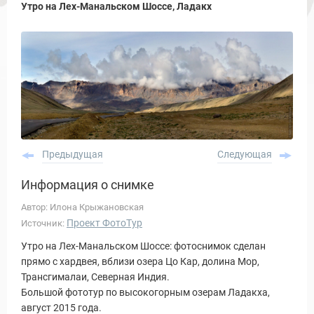
Утро на Лех-Манальском Шоссе, Ладакх
Предыдущая
Следующая
Информация о снимке
Автор: Илона Крыжановская
Проект ФотоТур
Источник:
Утро на Лех-Манальском Шоссе: фотоснимок сделан
прямо с хардвея, вблизи озера Цо Кар, долина Мор,
Трансгималаи, Северная Индия.
Большой фототур по высокогорным озерам Ладакха,
август 2015 года.