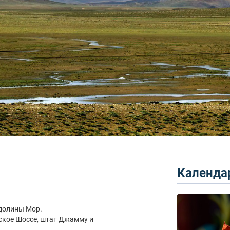
Календар
 долины Мор.
ское Шоссе, штат Джамму и