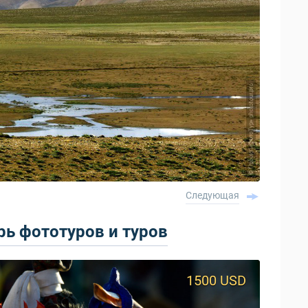
Следующая
ь фототуров и туров
1500 USD
950 USD