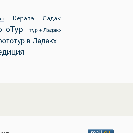
Керала
Ладак
жа
отоТур
тур + Ладакх
фототур в Ладакх
едиция
связь