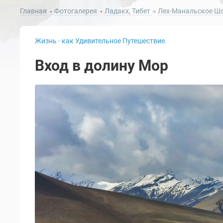
Главная
Фотогалерея
Ладакх, Тибет
Лех-Манальское Ш
Жизнь - как Удивительное Путешествие.
Вход в долину Мор