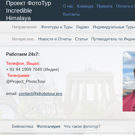
Проект ФотоТур
О нас
Команда
Правила
Оплата и 
Incredible
Контакты
Himalaya
Направления:
Фототуры и Туры
Ладакх
Индивидуальные Туры
Интересное:
Новости и Отчеты
Статьи
Путеводитель по Инди
Работаем 24х7:
Телефон, Вацап:
+ 91 94 1909 7049 (Индия)
Телеграмм:
@Project_PhotoTour
email:
contact@phototour.pro
Библиотека
Фотогалерея
Что такое фототур?