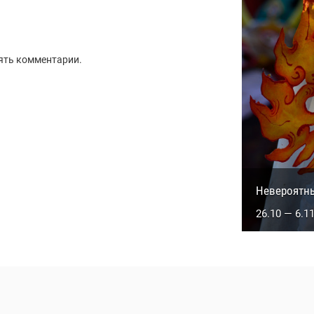
ять комментарии.
Сакральны
Невероятн
5.10 — 14.1
26.10 — 6.1