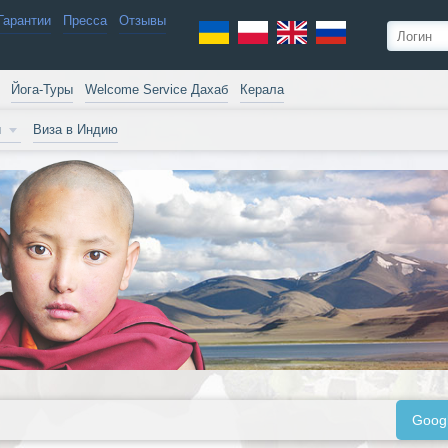
Гарантии
Пресса
Отзывы
Йога-Туры
Welcome Service Дахаб
Керала
и
Виза в Индию
Goog