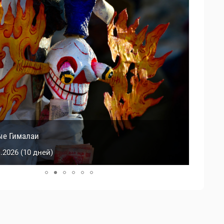
й Тибет
ые Гималаи
0.2026 (9 дней)
1.2026 (10 дней)