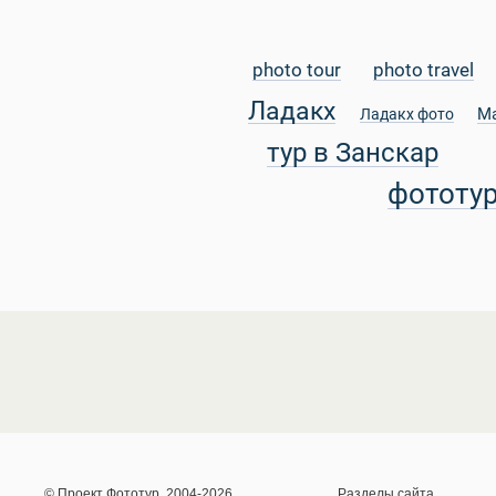
photo tour
photo travel
Ладакх
М
Ладакх фото
тур в Занскар
фототу
© Проект Фототур, 2004-2026
Разделы сайта