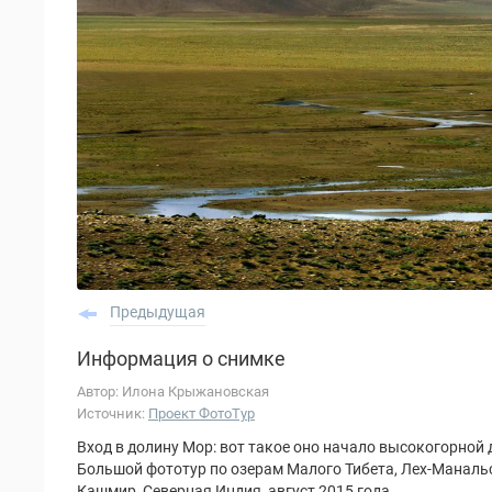
Предыдущая
Информация о снимке
Автор: Илона Крыжановская
Источник:
Проект ФотоТур
Вход в долину Мор: вот такое оно начало высокогорной
Большой фототур по озерам Малого Тибета, Лех-Маналь
Кашмир, Северная Индия, август 2015 года.