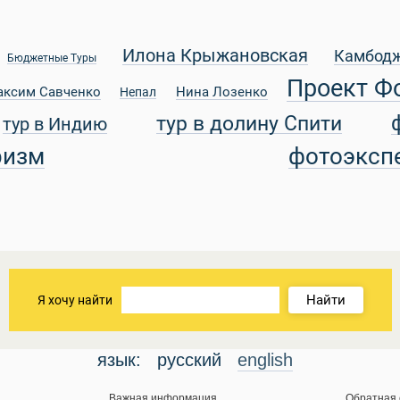
Илона Крыжановская
Камбод
Бюджетные Туры
Проект Ф
аксим Савченко
Нина Лозенко
Непал
тур в долину Спити
тур в Индию
ризм
фотоэксп
Найти
Я хочу найти
язык:
русский
english
Важная информация
Обратная 