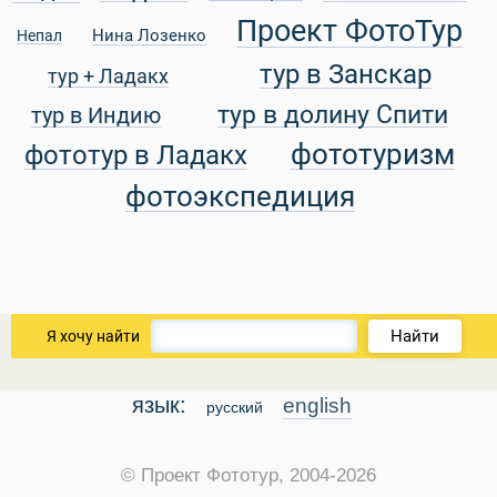
Проект ФотоТур
Нина Лозенко
Непал
тур в Занскар
тур + Ладакх
уальные Туры
тур в долину Спити
тур в Индию
фототуризм
фототур в Ладакх
фотоэкспедиция
Найти
Я хочу найти
язык:
english
русский
© Проект Фототур, 2004-2026