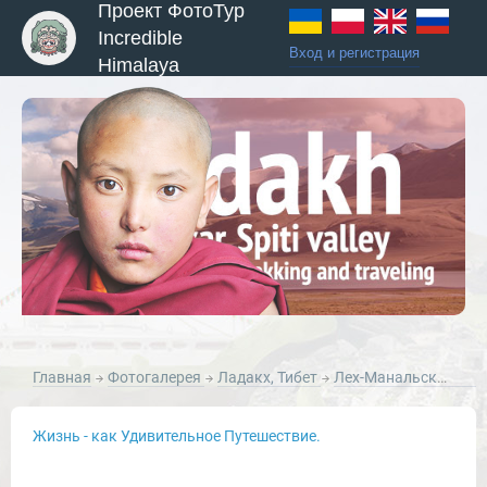
Проект ФотоТур
Incredible
Вход и регистрация
Himalaya
ы и Туры
Главная
Фотогалерея
Ладакх, Тибет
Лех-Манальское Шоссе
Жизнь - как Удивительное Путешествие.
Новости и Отчеты