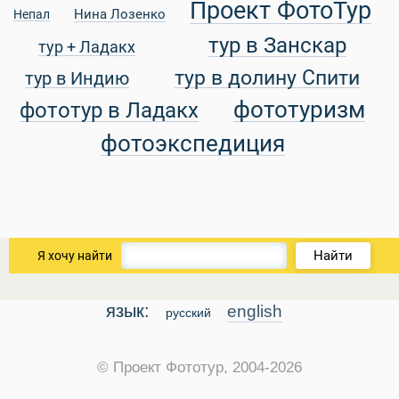
Проект ФотоТур
Нина Лозенко
Непал
тур в Занскар
тур + Ладакх
уальные Туры
тур в долину Спити
тур в Индию
фототуризм
фототур в Ладакх
фотоэкспедиция
Найти
Я хочу найти
язык:
english
русский
© Проект Фототур, 2004-2026