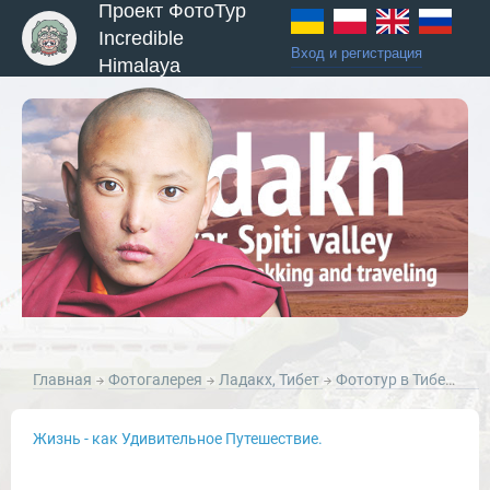
Проект ФотоТур
Incredible
Вход и регистрация
Himalaya
ы и Туры
Главная
Фотогалерея
Ладакх, Тибет
Фототур в Тибет: долины Ладакх, Ламаюру и Нубра, сентябрь 2011г.
Жизнь - как Удивительное Путешествие.
Новости и Отчеты