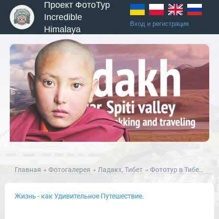
Проект ФотоТур
Incredible
Вход и регистрация
Himalaya
ы и Туры
Главная
Фотогалерея
Ладакх, Тибет
Фототур в Тибет: долины Ладакх, Ламаюру и Нубра, сентябрь 2011г.
Жизнь - как Удивительное Путешествие.
Новости и Отчеты