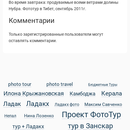
Во время завтрака: продуваемые всеми ветрами долины
Нубра. Фототур в Тибет, сентябрь 2011г.
Комментарии
Только зарегистрированные пользователи могут
оставлять комментарии.
photo tour
photo travel
Бюджетные Туры
Статьи
Керала
Илона Крыжановская
Камбоджа
Ладакх
Ладак
Максим Савченко
Ладакх фото
Проект ФотоТур
Нина Лозенко
Непал
тур в Занскар
тур + Ладакх
уальные Туры