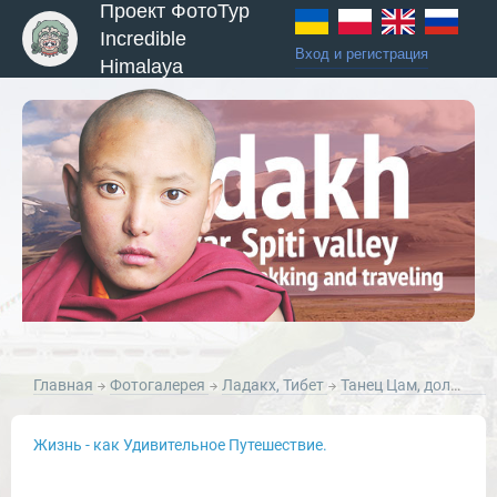
Проект ФотоТур
Incredible
Вход и регистрация
Himalaya
ы и Туры
Главная
Фотогалерея
Ладакх, Тибет
Танец Цам, долина Ладакх, Тибет, 2010 год.
Жизнь - как Удивительное Путешествие.
Новости и Отчеты