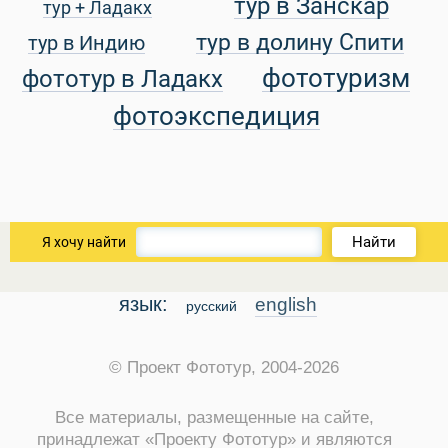
тур в Занскар
тур + Ладакх
тур в долину Спити
тур в Индию
уальные Туры
фототуризм
фототур в Ладакх
фотоэкспедиция
Найти
Я хочу найти
язык:
english
русский
© Проект Фототур, 2004-2026
Все материалы, размещенные на сайте,
принадлежат «Проекту Фототур» и являются