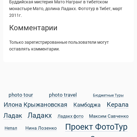
Буддийская мистерия Мато Награнг в тибетском
монастыре Мато, долина Ладакх. Фототур в Тибет, март
2011г.
Комментарии
Только зарегистрированные пользователи могут
оставлять комментарии.
photo tour
photo travel
Бюджетные Туры
Керала
Илона Крыжановская
Камбоджа
Статьи
Ладакх
Ладак
Максим Савченко
Ладакх фото
Проект ФотоТур
Нина Лозенко
Непал