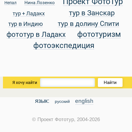
Проект ФотоТур
Нина Лозенко
Непал
тур в Занскар
тур + Ладакх
уальные Туры
тур в долину Спити
тур в Индию
фототуризм
фототур в Ладакх
фотоэкспедиция
Найти
Я хочу найти
язык:
english
русский
© Проект Фототур, 2004-2026