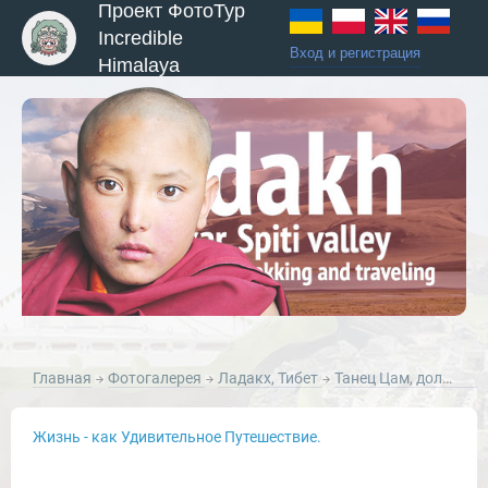
Проект ФотоТур
Incredible
Вход и регистрация
Himalaya
ы и Туры
Главная
Фотогалерея
Ладакх, Тибет
Танец Цам, долина Ладакх, Тибет, 2010 год.
Жизнь - как Удивительное Путешествие.
Новости и Отчеты