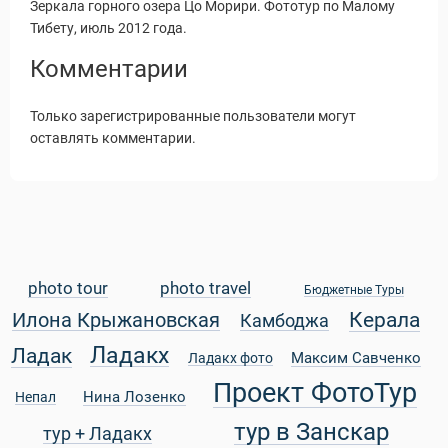
Зеркала горного озера Цо Морири. Фототур по Малому
Тибету, июль 2012 года.
Комментарии
Только зарегистрированные пользователи могут
оставлять комментарии.
photo tour
photo travel
Бюджетные Туры
Керала
Илона Крыжановская
Камбоджа
Статьи
Ладакх
Ладак
Максим Савченко
Ладакх фото
Проект ФотоТур
Нина Лозенко
Непал
тур в Занскар
тур + Ладакх