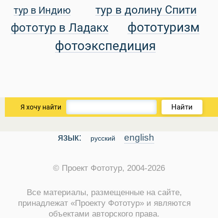
тур в долину Спити
тур в Индию
уальные Туры
фототуризм
фототур в Ладакх
фотоэкспедиция
Найти
Я хочу найти
язык:
english
русский
© Проект Фототур, 2004-2026
Все материалы, размещенные на сайте,
принадлежат «Проекту Фототур» и являются
объектами авторского права.