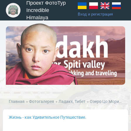
Проект ФотоТур
Incredible
Вход и регистрация
Himalaya
ы и Туры
Главная
Фотогалерея
Ладакх, Тибет
Озеро Цо Морири (Тсо Морири), Ладакх, Гималаи.
Жизнь - как Удивительное Путешествие.
Новости и Отчеты