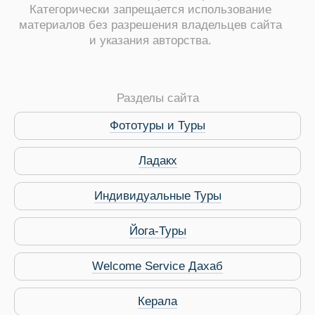
Категорически запрещается использование
материалов без разрешения владельцев сайта
и указания авторства.
ры
Разделы сайта
Фототуры и Туры
Ладакх
Путеводитель по Инд
Индивидуальные Туры
Йога-Туры
Welcome Service Дахаб
Керала