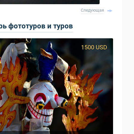
Следующая
ь фототуров и туров
1500 USD
950 USD