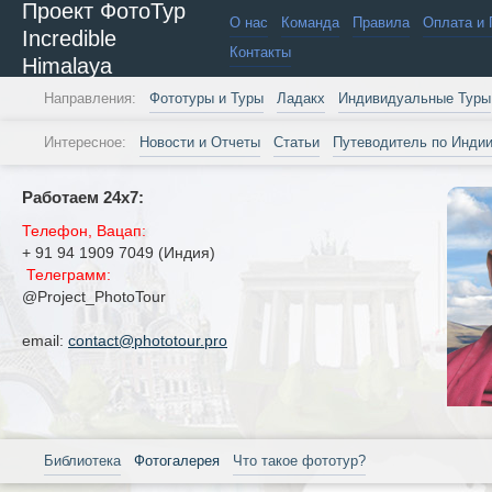
Проект ФотоТур
О нас
Команда
Правила
Оплата и 
Incredible
Контакты
Himalaya
Направления:
Фототуры и Туры
Ладакх
Индивидуальные Туры
Интересное:
Новости и Отчеты
Статьи
Путеводитель по Инди
Работаем 24х7:
Телефон, Вацап:
+ 91 94 1909 7049 (Индия)
Телеграмм:
@Project_PhotoTour
email:
contact@phototour.pro
Библиотека
Фотогалерея
Что такое фототур?