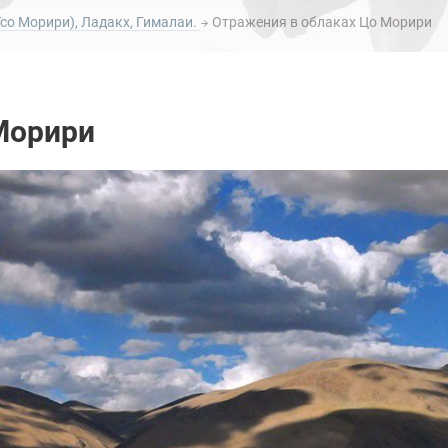
со Морири), Ладакх, Гималаи.
Отражения в облаках Цо Морири
Морири