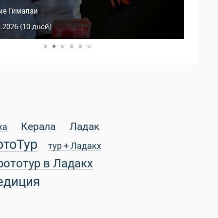
й Тибет
ые Гималаи
0.2026 (9 дней)
1.2026 (10 дней)
Керала
Ладак
жа
отоТур
тур + Ладакх
фототур в Ладакх
едиция