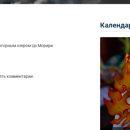
Календар
когорным озером Цо Морири
ять комментарии.