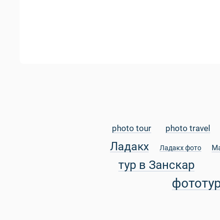
photo tour
photo travel
Ладакх
М
Ладакх фото
тур в Занскар
фототу