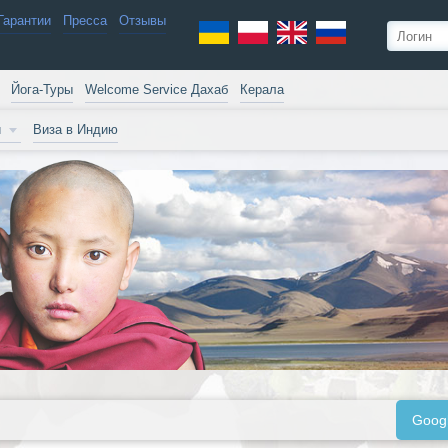
Гарантии
Пресса
Отзывы
Йога-Туры
Welcome Service Дахаб
Керала
и
Виза в Индию
Goog