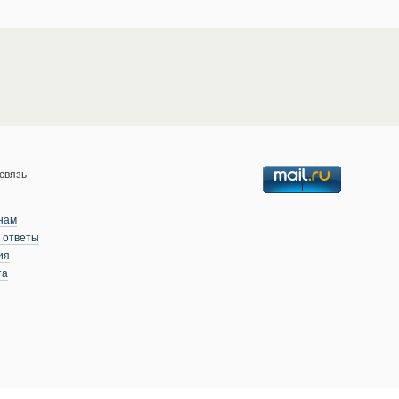
связь
нам
 ответы
ия
та