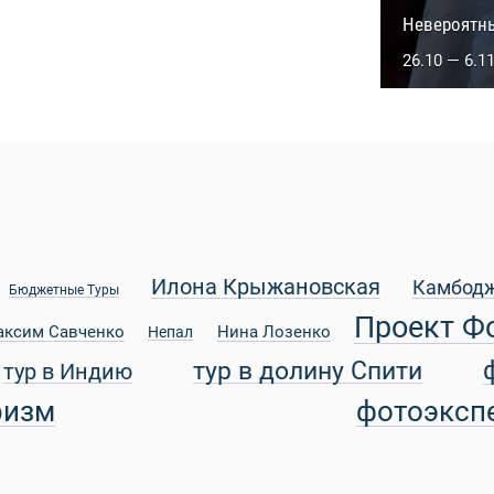
Сакральны
Невероятн
5.10 — 14.1
26.10 — 6.1
Илона Крыжановская
Камбод
Бюджетные Туры
Проект Ф
аксим Савченко
Нина Лозенко
Непал
тур в долину Спити
тур в Индию
ризм
фотоэксп