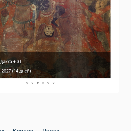
ые Гималаи
дакха + ЗТ
1.2026 (10 дней)
1.2027 (14 дней)