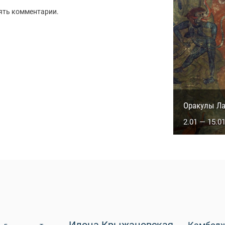
ять комментарии.
Невероятн
Оракулы Ла
26.10 — 6.1
2.01 — 15.0