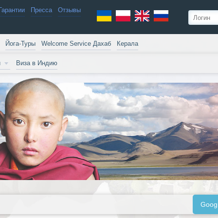
Гарантии
Пресса
Отзывы
Йога-Туры
Welcome Service Дахаб
Керала
и
Виза в Индию
Goog