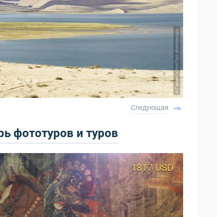
Следующая
ь фототуров и туров
1500 USD
1817 USD