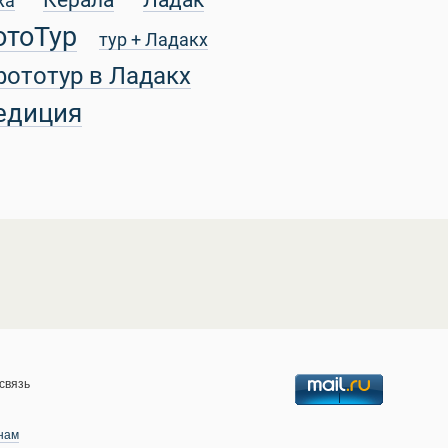
Керала
Ладак
жа
отоТур
тур + Ладакх
фототур в Ладакх
едиция
связь
нам