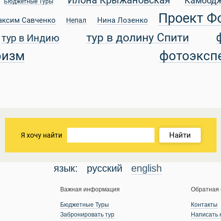
Илона Крыжановская
Камбод
Бюджетные Туры
Проект Ф
аксим Савченко
Нина Лозенко
Непал
тур в долину Спити
тур в Индию
ризм
фотоэксп
Найти
Я хочу найти
язык:
русский
english
Важная информация
Обратная 
Бюджетные Туры
Контакты
Забронировать тур
Написать 