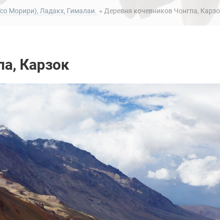
со Морири), Ладакх, Гималаи.
Деревня кочевников Чонгпа, Карз
а, Карзок