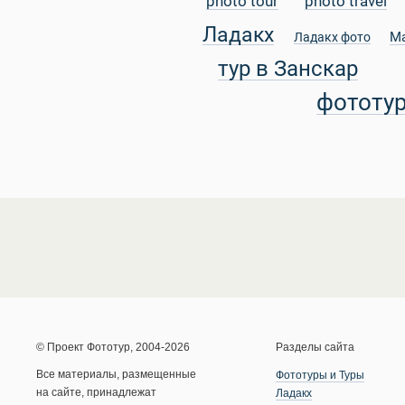
photo tour
photo travel
Ладакх
М
Ладакх фото
тур в Занскар
фототу
© Проект Фототур, 2004-2026
Разделы сайта
Все материалы, размещенные
Фототуры и Туры
на сайте, принадлежат
Ладакх