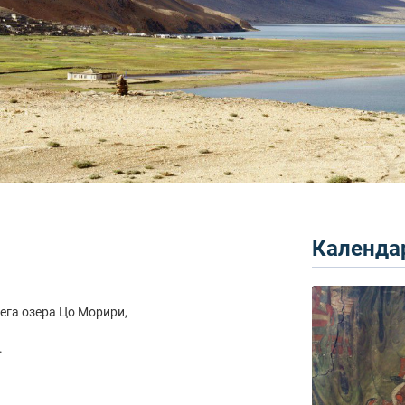
Календар
ега озера Цо Морири,
.