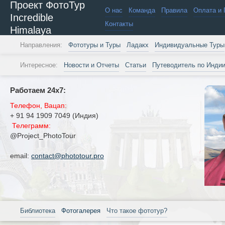
Проект ФотоТур
О нас
Команда
Правила
Оплата и 
Incredible
Контакты
Himalaya
Направления:
Фототуры и Туры
Ладакх
Индивидуальные Туры
Интересное:
Новости и Отчеты
Статьи
Путеводитель по Инди
Работаем 24х7:
Телефон, Вацап:
+ 91 94 1909 7049 (Индия)
Телеграмм:
@Project_PhotoTour
email:
contact@phototour.pro
Библиотека
Фотогалерея
Что такое фототур?