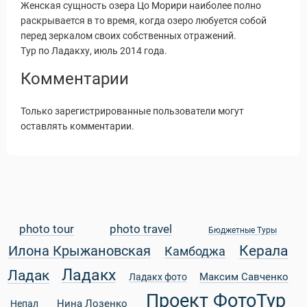
Женская сущность озера Цо Морири наиболее полно
раскрывается в то время, когда озеро любуется собой
перед зеркалом своих собственных отражений.
Тур по Ладакху, июль 2014 года.
Комментарии
Только зарегистрированные пользователи могут
оставлять комментарии.
photo tour
photo travel
Бюджетные Туры
Керала
Илона Крыжановская
Статьи
Камбоджа
Ладакх
Ладак
Максим Савченко
Ладакх фото
Проект ФотоТур
Нина Лозенко
Непал