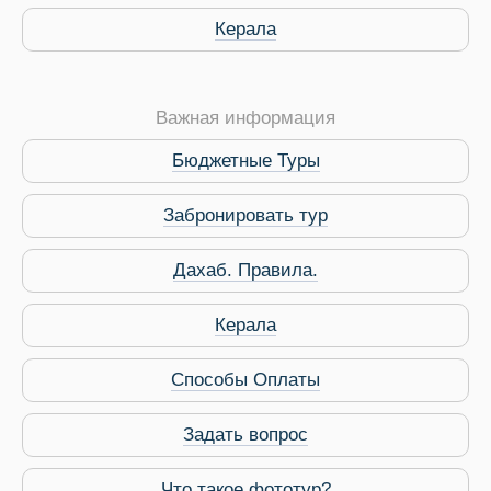
Керала
Важная информация
Бюджетные Туры
Забронировать тур
Дахаб. Правила.
 Service Дахаб
Керала
Способы Оплаты
Задать вопрос
Что такое фототур?