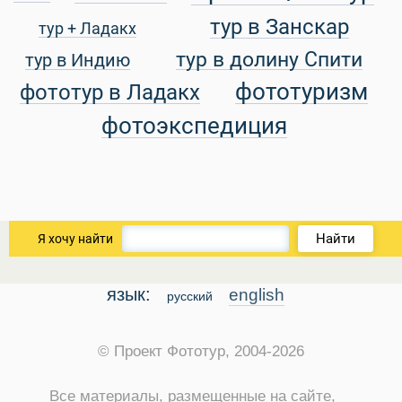
тур в Занскар
тур + Ладакх
уальные Туры
тур в долину Спити
тур в Индию
фототуризм
фототур в Ладакх
фотоэкспедиция
Найти
Я хочу найти
язык:
english
русский
© Проект Фототур, 2004-2026
Все материалы, размещенные на сайте,