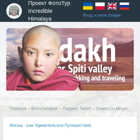
Проект ФотоТур
Incredible
Вход и регистрация
Himalaya
ы и Туры
Главная
Фотогалерея
Ладакх, Тибет
Озеро Цо Морири (Тсо Морири), Ладакх, Гималаи.
Жизнь - как Удивительное Путешествие.
Новости и Отчеты