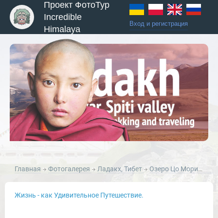
Проект ФотоТур
Incredible
Вход и регистрация
Himalaya
ы и Туры
Главная
Фотогалерея
Ладакх, Тибет
Озеро Цо Морири (Тсо Морири), Ладакх, Гималаи.
Жизнь - как Удивительное Путешествие.
Новости и Отчеты