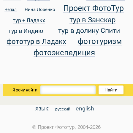
Проект ФотоТур
Нина Лозенко
Непал
тур в Занскар
тур + Ладакх
уальные Туры
тур в долину Спити
тур в Индию
фототуризм
фототур в Ладакх
фотоэкспедиция
Найти
Я хочу найти
язык:
english
русский
© Проект Фототур, 2004-2026