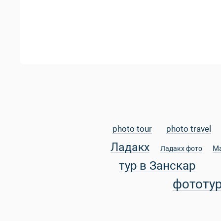
photo tour
photo travel
Ладакх
М
Ладакх фото
тур в Занскар
фототу