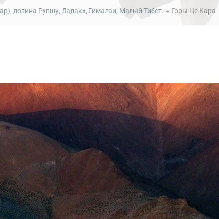
Кар), долина Рупшу, Ладакх, Гималаи, Малый Тибет.
Горы Цо Кара