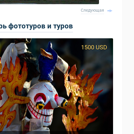
Следующая
ь фототуров и туров
1500 USD
950 USD