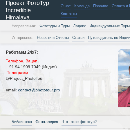
Проект ФотоТур
О нас
Команда
Правила
Оплата и 
Incredible
Контакты
Himalaya
Направления:
Фототуры и Туры
Ладакх
Индивидуальные Туры
Интересное:
Новости и Отчеты
Статьи
Путеводитель по Инди
Работаем 24х7:
Телефон, Вацап:
+ 91 94 1909 7049 (Индия)
Телеграмм:
@Project_PhotoTour
email:
contact@phototour.pro
Библиотека
Фотогалерея
Что такое фототур?