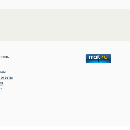
связь
нам
 ответы
ия
та