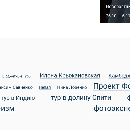
Сакральны
Невероятн
5.10 — 14.1
26.10 — 6.1
Илона Крыжановская
Камбод
Бюджетные Туры
Проект Ф
аксим Савченко
Нина Лозенко
Непал
тур в долину Спити
тур в Индию
ризм
фотоэксп