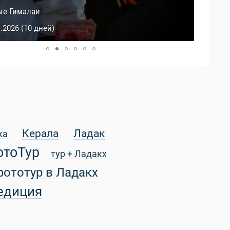
й Тибет
ые Гималаи
0.2026 (9 дней)
1.2026 (10 дней)
Керала
Ладак
жа
отоТур
тур + Ладакх
фототур в Ладакх
едиция