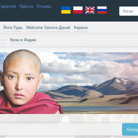
Гарантии
Пресса
Отзывы
Йога-Туры
Welcome Service Дахаб
Керала
и
Виза в Индию
Goog