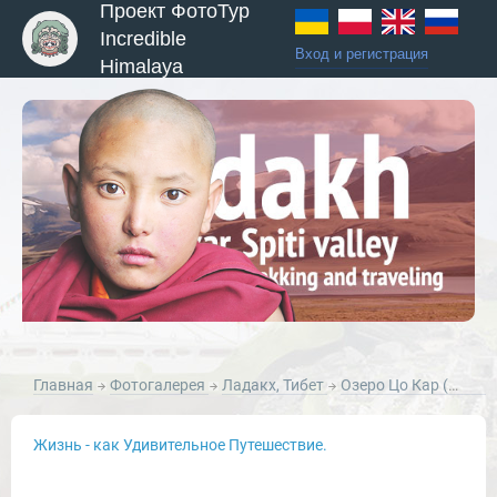
Проект ФотоТур
Incredible
Вход и регистрация
Himalaya
ы и Туры
Главная
Фотогалерея
Ладакх, Тибет
Озеро Цо Кар (Тсо Кар), долина Рупшу, Ладакх, Гималаи, Малый Тибет.
Жизнь - как Удивительное Путешествие.
Новости и Отчеты