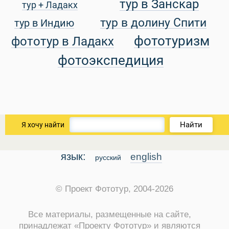
тур в Занскар
тур + Ладакх
тур в долину Спити
тур в Индию
уальные Туры
фототуризм
фототур в Ладакх
фотоэкспедиция
Найти
Я хочу найти
язык:
english
русский
© Проект Фототур, 2004-2026
Все материалы, размещенные на сайте,
принадлежат «Проекту Фототур» и являются