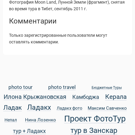
Фотография Moon Land, Лунной Земли (фрагмент), снятая
во время тура в Тибет, сентябрь 2011 г.
Комментарии
Только зарегистрированные пользователи могут
оставлять комментарии.
photo tour
photo travel
Бюджетные Туры
Керала
Илона Крыжановская
Камбоджа
Статьи
Ладакх
Ладак
Максим Савченко
Ладакх фото
Проект ФотоТур
Нина Лозенко
Непал
тур в Занскар
тур + Ладакх