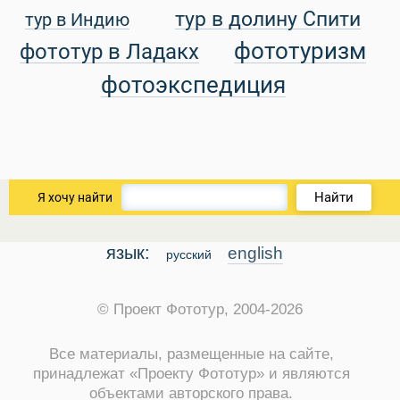
тур в долину Спити
тур в Индию
уальные Туры
фототуризм
фототур в Ладакх
фотоэкспедиция
Найти
Я хочу найти
язык:
english
русский
© Проект Фототур, 2004-2026
Все материалы, размещенные на сайте,
принадлежат «Проекту Фототур» и являются
объектами авторского права.