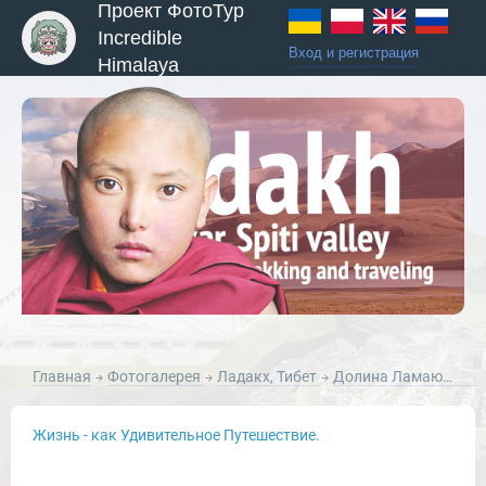
Проект ФотоТур
Incredible
Вход и регистрация
Himalaya
ы и Туры
Главная
Фотогалерея
Ладакх, Тибет
Долина Ламаюру, Ладакх
Жизнь - как Удивительное Путешествие.
Новости и Отчеты