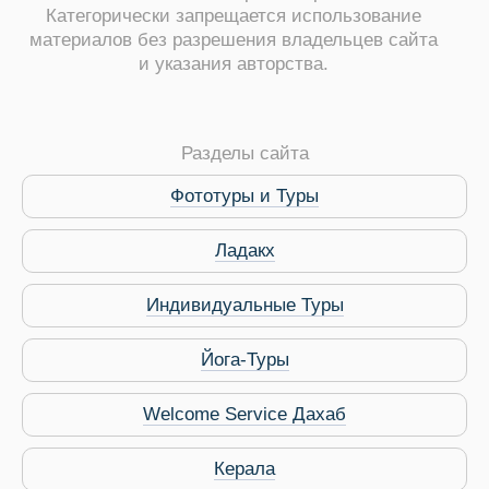
Категорически запрещается использование
материалов без разрешения владельцев сайта
и указания авторства.
ры
Разделы сайта
Фототуры и Туры
Ладакх
Путеводитель по Инд
Индивидуальные Туры
Йога-Туры
Welcome Service Дахаб
Керала