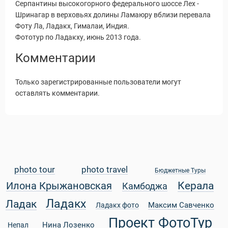
Серпантины высокогорного федерального шоссе Лех -
Шринагар в верховьях долины Ламаюру вблизи перевала
Фоту Ла, Ладакх, Гималаи, Индия.
Фототур по Ладакху, июнь 2013 года.
Комментарии
Только зарегистрированные пользователи могут
оставлять комментарии.
photo tour
photo travel
Бюджетные Туры
Керала
Илона Крыжановская
Камбоджа
Статьи
Ладакх
Ладак
Максим Савченко
Ладакх фото
Проект ФотоТур
Нина Лозенко
Непал