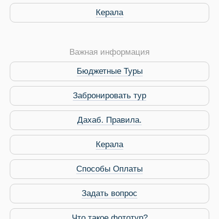
Керала
Важная информация
Бюджетные Туры
Забронировать тур
Дахаб. Правила.
 Service Дахаб
Керала
Способы Оплаты
Задать вопрос
Что такое фототур?