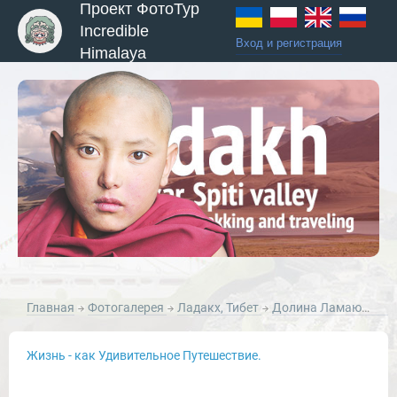
Проект ФотоТур
Incredible
Вход и регистрация
Himalaya
ы и Туры
Главная
Фотогалерея
Ладакх, Тибет
Долина Ламаюру, Ладакх
Жизнь - как Удивительное Путешествие.
Новости и Отчеты