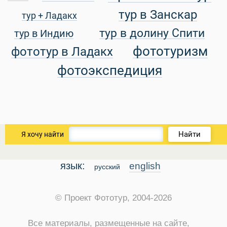
тур в Занскар
тур + Ладакх
уальные Туры
тур в долину Спити
тур в Индию
фототуризм
фототур в Ладакх
фотоэкспедиция
Найти
Я хочу найти
язык:
english
русский
© Проект Фототур, 2004-2026
Все материалы, размещенные на сайте,