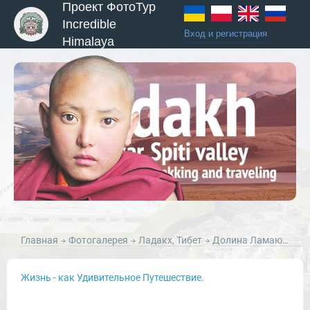
Проект ФотоТур
Incredible
Вход и регистрация
Himalaya
ы и Туры
Главная
Фотогалерея
Ладакх, Тибет
Долина Ламаюру, Ладакх
Жизнь - как Удивительное Путешествие.
Новости и Отчеты