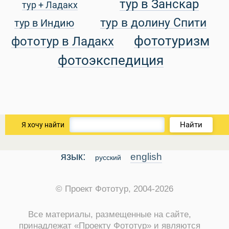
тур в Занскар
тур + Ладакх
тур в долину Спити
тур в Индию
уальные Туры
фототуризм
фототур в Ладакх
фотоэкспедиция
Найти
Я хочу найти
язык:
english
русский
© Проект Фототур, 2004-2026
Все материалы, размещенные на сайте,
принадлежат «Проекту Фототур» и являются