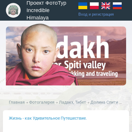
Проект ФотоТур
Incredible
Вход и регистрация
Himalaya
ы и Туры
Главная
Фотогалерея
Ладакх, Тибет
Долина Спити
Прек
Жизнь - как Удивительное Путешествие.