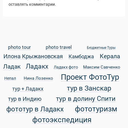
оставлять комментарии.
Статьи
photo tour
photo travel
Бюджетные Туры
уальные Туры
Керала
Илона Крыжановская
Камбоджа
Ладакх
Ладак
Максим Савченко
Ладакх фото
Проект ФотоТур
Нина Лозенко
Непал
тур в Занскар
тур + Ладакх
тур в долину Спити
тур в Индию
фототуризм
фототур в Ладакх
фотоэкспедиция