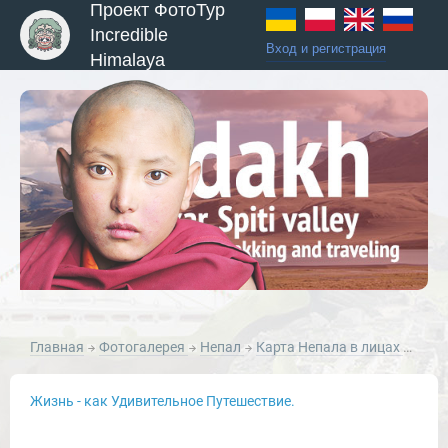
Проект ФотоТур
Incredible
Вход и регистрация
Himalaya
ы и Туры
Главная
Фотогалерея
Непал
Карта Непала в лицах
Крас
Жизнь - как Удивительное Путешествие.
Новости и Отчеты