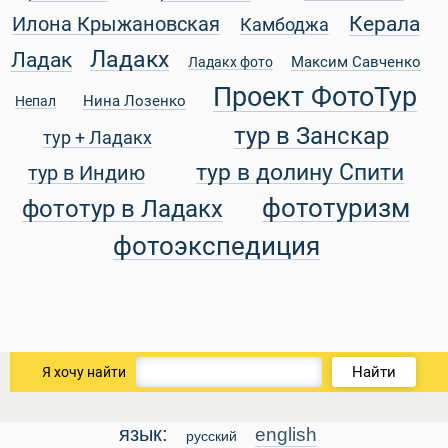
Керала
Илона Крыжановская
Камбоджа
Ладакх
Ладак
Максим Савченко
Ладакх фото
Проект ФотоТур
уальные Туры
Нина Лозенко
Непал
тур в Занскар
тур + Ладакх
тур в долину Спити
тур в Индию
фототуризм
фототур в Ладакх
фотоэкспедиция
Найти
Я хочу найти
язык:
english
русский