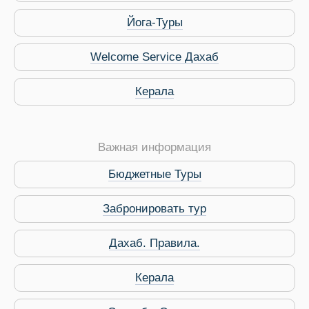
Йога-Туры
Welcome Service Дахаб
Керала
Важная информация
Бюджетные Туры
Забронировать тур
Дахаб. Правила.
 Service Дахаб
Керала