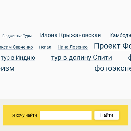
Илона Крыжановская
Камбод
Бюджетные Туры
Проект Ф
аксим Савченко
Нина Лозенко
Непал
тур в долину Спити
тур в Индию
ризм
фотоэксп
Найти
Я хочу найти