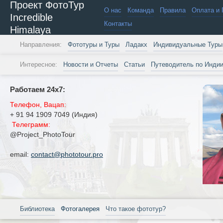
Проект ФотоТур
О нас
Команда
Правила
Оплата и 
Incredible
Контакты
Himalaya
Направления:
Фототуры и Туры
Ладакх
Индивидуальные Туры
Интересное:
Новости и Отчеты
Статьи
Путеводитель по Инди
Работаем 24х7:
Телефон, Вацап:
+ 91 94 1909 7049 (Индия)
Телеграмм:
@Project_PhotoTour
email:
contact@phototour.pro
Библиотека
Фотогалерея
Что такое фототур?