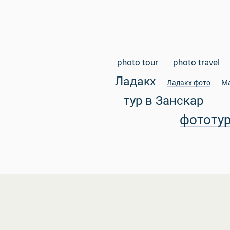
photo tour
photo travel
Ладакх
М
Ладакх фото
тур в Занскар
фототу