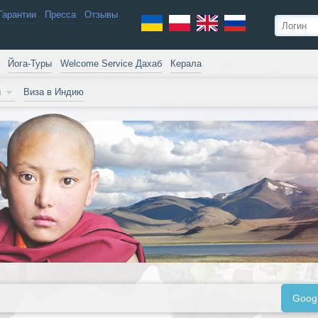
Гарантии
Пресса
Отзывы
Йога-Туры
Welcome Service Дахаб
Керала
и
Виза в Индию
Goog