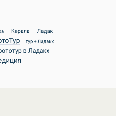
Керала
Ладак
жа
отоТур
тур + Ладакх
фототур в Ладакх
едиция