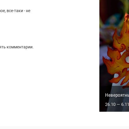
е, все-таки - не
ять комментарии.
Сакральны
Невероятн
5.10 — 14.1
26.10 — 6.1