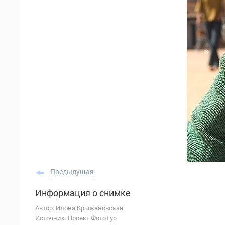
Предыдущая
Информация о снимке
Автор: Илона Крыжановская
Источник: Проект ФотоТур