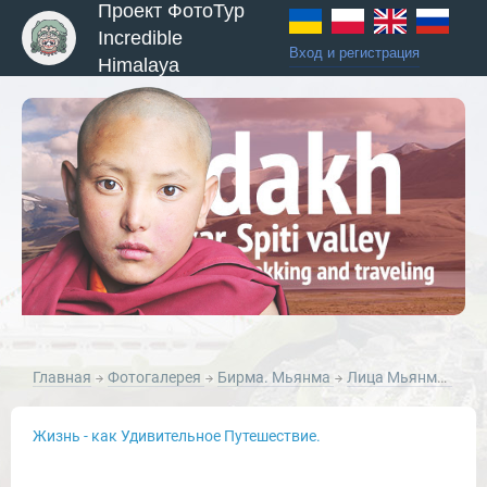
Проект ФотоТур
Incredible
Вход и регистрация
Himalaya
ы и Туры
Главная
Фотогалерея
Бирма. Мьянма
Лица Мьянмы
Си
Жизнь - как Удивительное Путешествие.
Новости и Отчеты