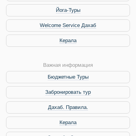
Йога-Туры
Welcome Service Дахаб
Керала
Важная информация
Бюджетные Туры
Забронировать тур
Дахаб. Правила.
 Service Дахаб
Керала