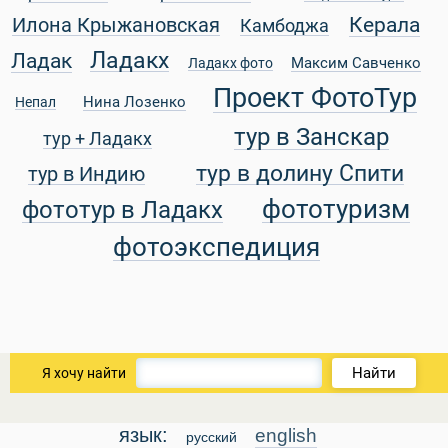
Керала
Илона Крыжановская
Камбоджа
Ладакх
Ладак
Максим Савченко
Ладакх фото
Проект ФотоТур
уальные Туры
Нина Лозенко
Непал
тур в Занскар
тур + Ладакх
тур в долину Спити
тур в Индию
фототуризм
фототур в Ладакх
фотоэкспедиция
Найти
Я хочу найти
язык:
english
русский