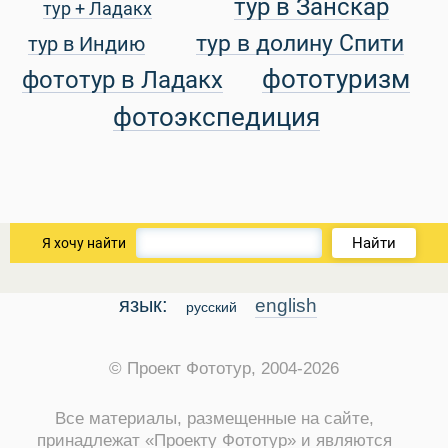
тур в Занскар
тур + Ладакх
тур в долину Спити
тур в Индию
уальные Туры
фототуризм
фототур в Ладакх
фотоэкспедиция
Найти
Я хочу найти
язык:
english
русский
© Проект Фототур, 2004-2026
Все материалы, размещенные на сайте,
принадлежат «Проекту Фототур» и являются