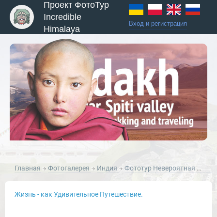
Проект ФотоТур
Incredible
Вход и регистрация
Himalaya
ы и Туры
Главная
Фотогалерея
Индия
Фототур Невероятная Индия, март 2012 года
Жизнь - как Удивительное Путешествие.
Новости и Отчеты