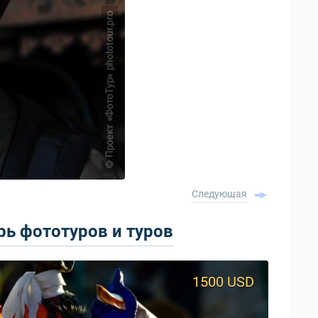
Следующая
ь фототуров и туров
1500 USD
950 USD