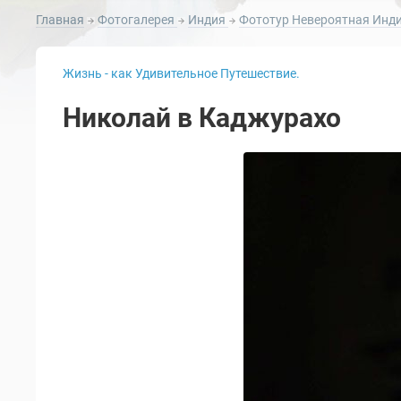
Главная
Фотогалерея
Индия
Фототур Невероятная Инди
Жизнь - как Удивительное Путешествие.
Николай в Каджурахо