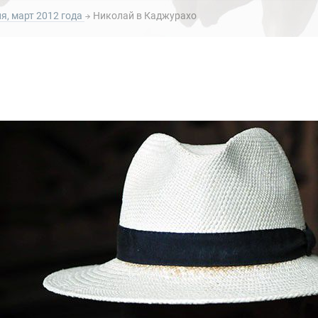
я, март 2012 года
Николай в Каджурахо