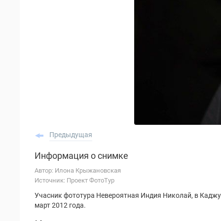
Предыдущая
Информация о снимке
Автор: Илона Крыжановская
Источник: Проект ФотоТур
Учасник фототура Невероятная Индия Николай, в Каджу
март 2012 года.