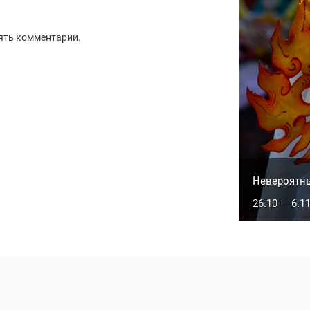
ять комментарии.
Сакральны
Невероятн
5.10 — 14.1
26.10 — 6.1