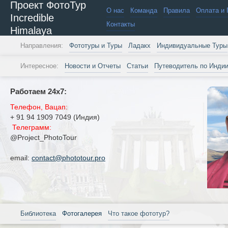
Проект ФотоТур
О нас
Команда
Правила
Оплата и 
Incredible
Контакты
Himalaya
Направления:
Фототуры и Туры
Ладакх
Индивидуальные Туры
Интересное:
Новости и Отчеты
Статьи
Путеводитель по Инди
Работаем 24х7:
Телефон, Вацап:
+ 91 94 1909 7049 (Индия)
Телеграмм:
@Project_PhotoTour
email:
contact@phototour.pro
Библиотека
Фотогалерея
Что такое фототур?