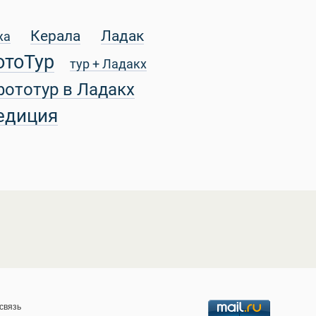
Керала
Ладак
жа
отоТур
тур + Ладакх
фототур в Ладакх
едиция
связь