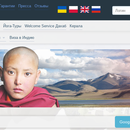
Гарантии
Пресса
Отзывы
Йога-Туры
Welcome Service Дахаб
Керала
и
Виза в Индию
Goog