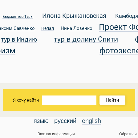
Илона Крыжановская
Камбод
Бюджетные Туры
Проект Ф
аксим Савченко
Нина Лозенко
Непал
тур в долину Спити
тур в Индию
ризм
фотоэксп
Найти
Я хочу найти
язык:
русский
english
Важная информация
Обратная 