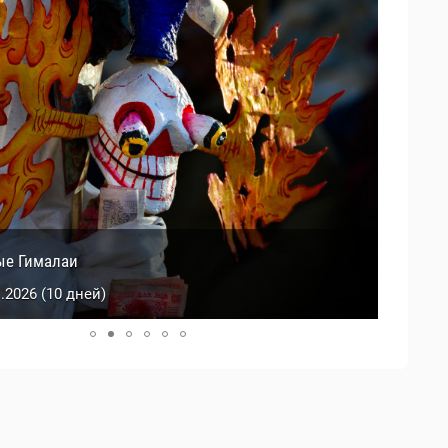
й Тибет
ые Гималаи
0.2026 (9 дней)
1.2026 (10 дней)