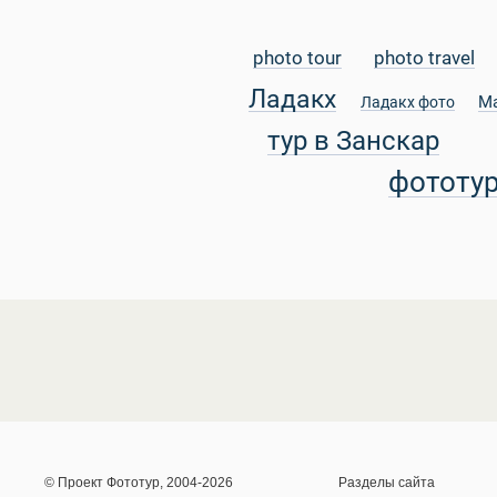
photo tour
photo travel
Ладакх
М
Ладакх фото
тур в Занскар
фототу
© Проект Фототур, 2004-2026
Разделы сайта