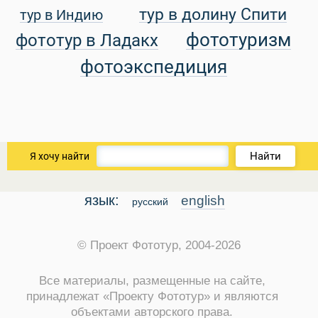
тур в долину Спити
тур в Индию
уальные Туры
фототуризм
фототур в Ладакх
фотоэкспедиция
Найти
Я хочу найти
язык:
english
русский
© Проект Фототур, 2004-2026
Все материалы, размещенные на сайте,
принадлежат «Проекту Фототур» и являются
объектами авторского права.