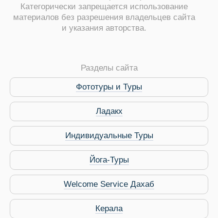
Категорически запрещается использование
материалов без разрешения владельцев сайта
и указания авторства.
ры
Разделы сайта
Фототуры и Туры
Ладакх
Путеводитель по Инд
Индивидуальные Туры
Йога-Туры
Welcome Service Дахаб
Керала