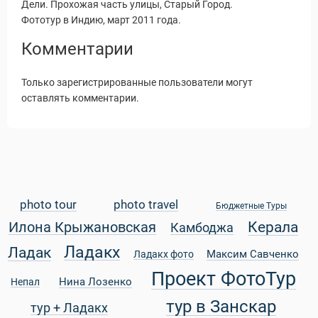
Дели. Прохожая часть улицы, Старый Город.
Фототур в Индию, март 2011 года.
Комментарии
Только зарегистрированные пользователи могут
оставлять комментарии.
photo tour
photo travel
Бюджетные Туры
Керала
Илона Крыжановская
Камбоджа
Статьи
Ладакх
Ладак
Максим Савченко
Ладакх фото
Проект ФотоТур
Нина Лозенко
Непал
тур в Занскар
тур + Ладакх