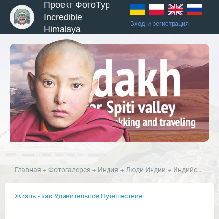
Проект ФотоТур
Incredible
Вход и регистрация
Himalaya
ы и Туры
Главная
Фотогалерея
Индия
Люди Индии
Индийский мужчина, Дели.
Жизнь - как Удивительное Путешествие.
Новости и Отчеты