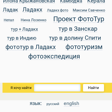
Керала
Илона Крыжановская
Камбоджа
Ладакх
Ладак
Максим Савченко
Ладакх фото
Проект ФотоТур
Нина Лозенко
Непал
уальные Туры
тур в Занскар
тур + Ладакх
тур в долину Спити
тур в Индию
фототуризм
фототур в Ладакх
фотоэкспедиция
Найти
Я хочу найти
язык:
english
русский