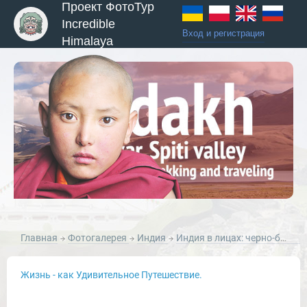
Проект ФотоТур
Incredible
Вход и регистрация
Himalaya
ы и Туры
Главная
Фотогалерея
Индия
Индия в лицах: черно-белые портреты.
Жизнь - как Удивительное Путешествие.
Новости и Отчеты