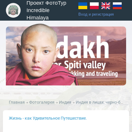
Проект ФотоТур
Incredible
Вход и регистрация
Himalaya
ы и Туры
Главная
Фотогалерея
Индия
Индия в лицах: черно-белые портреты.
Жизнь - как Удивительное Путешествие.
Новости и Отчеты