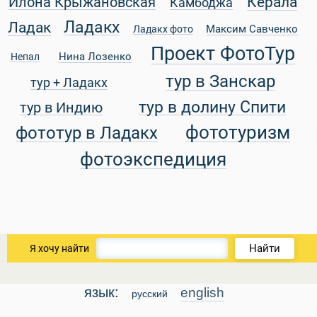
Керала
Илона Крыжановская
Камбоджа
Ладакх
Ладак
Максим Савченко
Ладакх фото
Проект ФотоТур
Нина Лозенко
Непал
уальные Туры
тур в Занскар
тур + Ладакх
тур в долину Спити
тур в Индию
фототуризм
фототур в Ладакх
фотоэкспедиция
Найти
Я хочу найти
язык:
english
русский