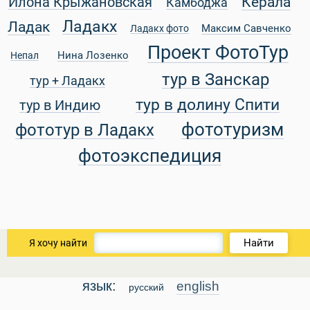
Керала
Илона Крыжановская
Камбоджа
Ладакх
Ладак
Максим Савченко
Ладакх фото
Проект ФотоТур
Нина Лозенко
Непал
уальные Туры
тур в Занскар
тур + Ладакх
тур в долину Спити
тур в Индию
фототуризм
фототур в Ладакх
фотоэкспедиция
Найти
Я хочу найти
язык:
english
русский