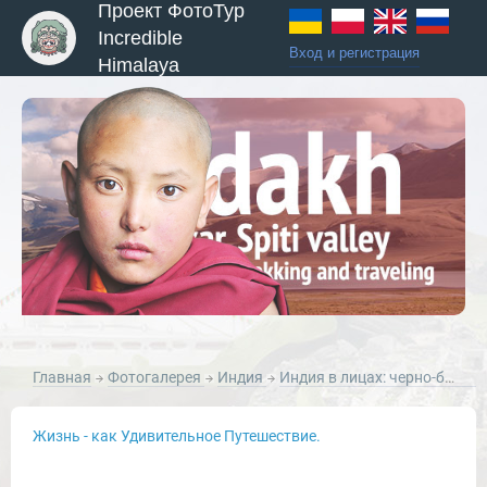
Проект ФотоТур
Incredible
Вход и регистрация
Himalaya
ы и Туры
Главная
Фотогалерея
Индия
Индия в лицах: черно-белые портреты.
Жизнь - как Удивительное Путешествие.
Новости и Отчеты