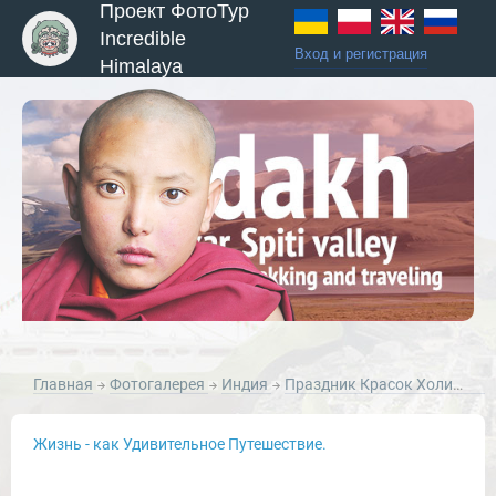
Проект ФотоТур
Incredible
Вход и регистрация
Himalaya
ы и Туры
Главная
Фотогалерея
Индия
Праздник Красок Холи в Варанаси, март 2012 года.
Жизнь - как Удивительное Путешествие.
Новости и Отчеты