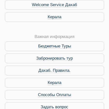
Welcome Service Дахаб
Керала
Важная информация
Бюджетные Туры
Забронировать тур
Дахаб. Правила.
 Service Дахаб
Керала
Способы Оплаты
Задать вопрос