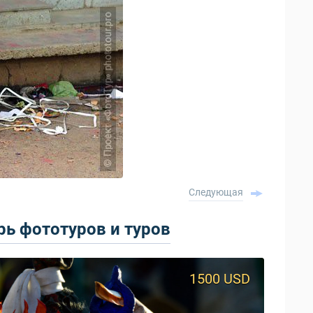
Следующая
ь фототуров и туров
1500 USD
950 USD