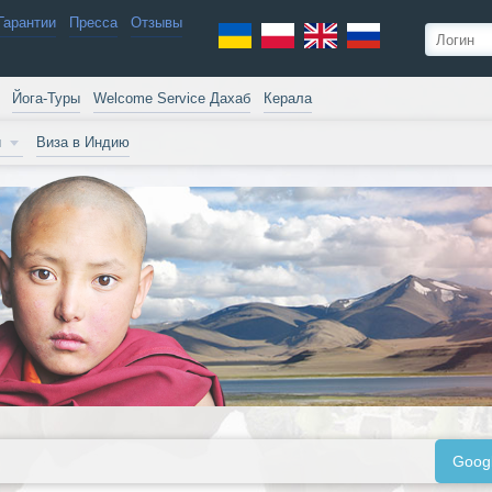
Гарантии
Пресса
Отзывы
Йога-Туры
Welcome Service Дахаб
Керала
и
Виза в Индию
Goog