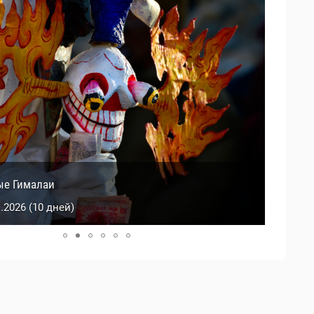
й Тибет
ые Гималаи
0.2026 (9 дней)
1.2026 (10 дней)