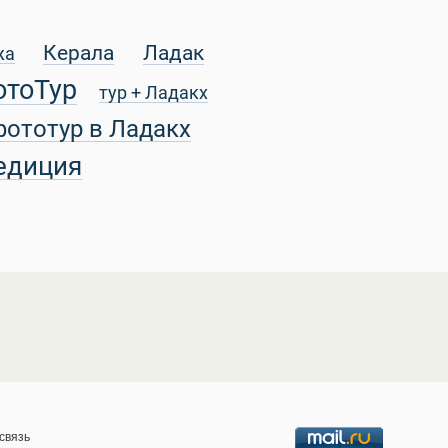
Керала
Ладак
жа
отоТур
тур + Ладакх
фототур в Ладакх
едиция
связь