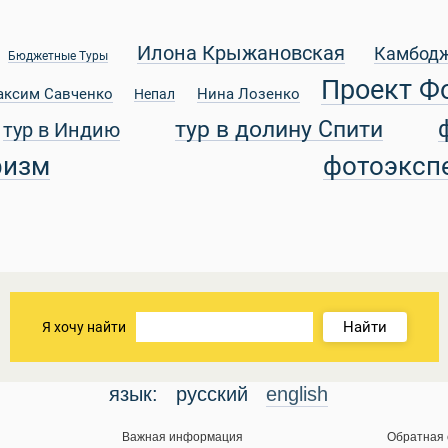
Илона Крыжановская
Камбод
Бюджетные Туры
Проект Ф
аксим Савченко
Нина Лозенко
Непал
тур в долину Спити
тур в Индию
ризм
фотоэксп
Найти
Я хочу найти
язык:
русский
english
Важная информация
Обратная 