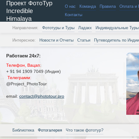
Проект ФотоТур
О нас
Команда
Правила
Оплата и 
Incredible
Контакты
Himalaya
Направления:
Фототуры и Туры
Ладакх
Индивидуальные Туры
Интересное:
Новости и Отчеты
Статьи
Путеводитель по Инди
Работаем 24х7:
Телефон, Вацап:
+ 91 94 1909 7049 (Индия)
Телеграмм:
@Project_PhotoTour
email:
contact@phototour.pro
Библиотека
Фотогалерея
Что такое фототур?