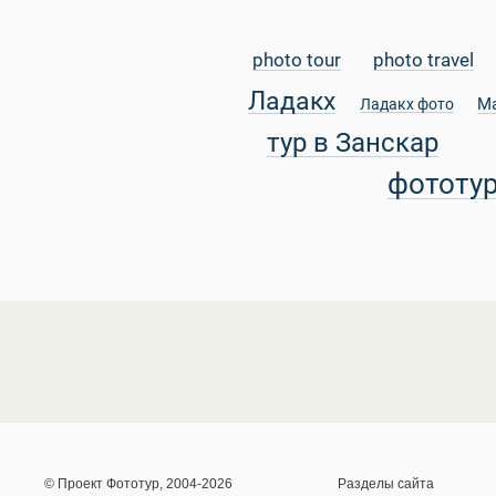
photo tour
photo travel
Ладакх
М
Ладакх фото
тур в Занскар
фототу
© Проект Фототур, 2004-2026
Разделы сайта