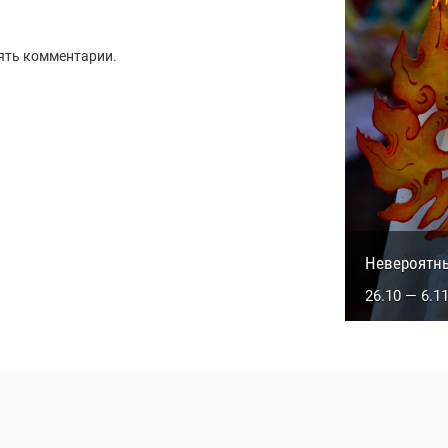
ять комментарии.
Сакральны
Невероятн
5.10 — 14.1
26.10 — 6.1