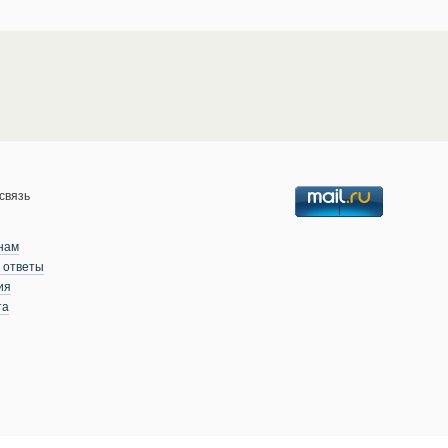
связь
нам
 ответы
ия
та