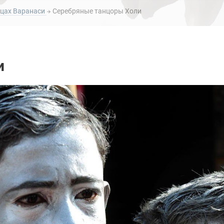
ицах Варанаси
Серебряные танцоры Холи
и