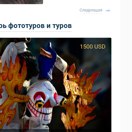
Следующая
ь фототуров и туров
1500 USD
950 USD