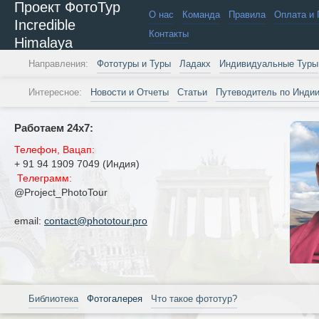
Проект ФотоТур
О нас
Команда
Правила
Оплата и 
Incredible
Контакты
Himalaya
Направления:
Фототуры и Туры
Ладакх
Индивидуальные Туры
Интересное:
Новости и Отчеты
Статьи
Путеводитель по Инди
Работаем 24х7:
Телефон, Вацап:
+ 91 94 1909 7049 (Индия)
Телеграмм:
@Project_PhotoTour
email:
contact@phototour.pro
Библиотека
Фотогалерея
Что такое фототур?