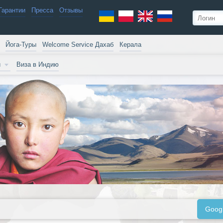
Гарантии
Пресса
Отзывы
Йога-Туры
Welcome Service Дахаб
Керала
и
Виза в Индию
Goog