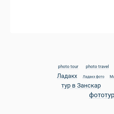
photo tour
photo travel
Ладакх
М
Ладакх фото
тур в Занскар
фототу