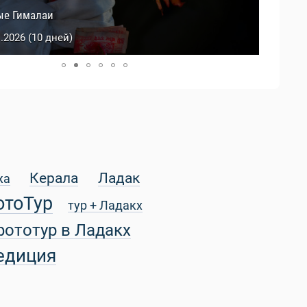
й Тибет
ые Гималаи
0.2026 (9 дней)
1.2026 (10 дней)
Керала
Ладак
жа
отоТур
тур + Ладакх
фототур в Ладакх
едиция