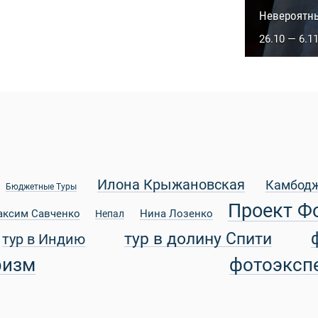
Сакральны
Невероятн
5.10 — 14.1
26.10 — 6.1
Илона Крыжановская
Камбод
Бюджетные Туры
Проект Ф
аксим Савченко
Нина Лозенко
Непал
тур в долину Спити
тур в Индию
ризм
фотоэксп