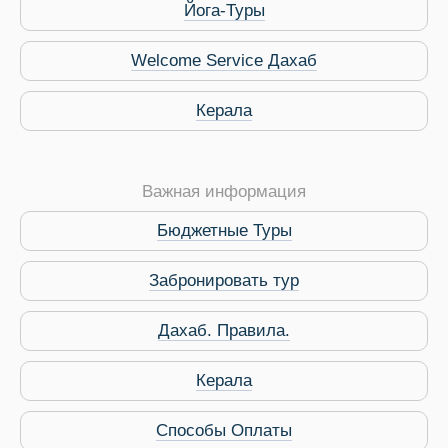
Йога-Туры
Welcome Service Дахаб
Керала
Важная информация
Бюджетные Туры
Забронировать тур
Дахаб. Правила.
 Service Дахаб
Керала
Способы Оплаты