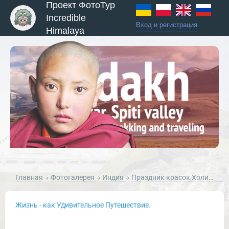
Проект ФотоТур
Incredible
Вход и регистрация
Himalaya
ы и Туры
Главная
Фотогалерея
Индия
Праздник красок Холи в лицах Варанаси
Жизнь - как Удивительное Путешествие.
Новости и Отчеты