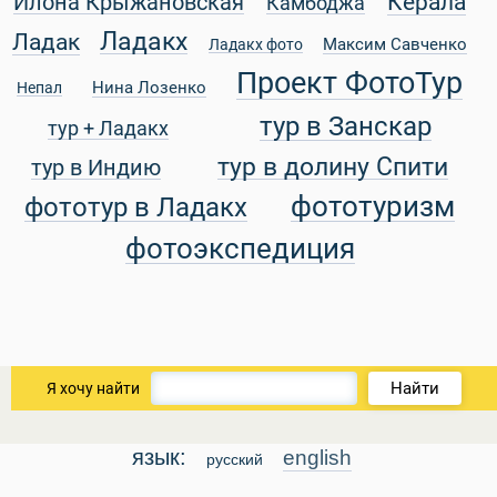
Керала
Илона Крыжановская
Камбоджа
Ладакх
Ладак
Максим Савченко
Ладакх фото
Проект ФотоТур
Нина Лозенко
Непал
уальные Туры
тур в Занскар
тур + Ладакх
тур в долину Спити
тур в Индию
фототуризм
фототур в Ладакх
фотоэкспедиция
Найти
Я хочу найти
язык:
english
русский