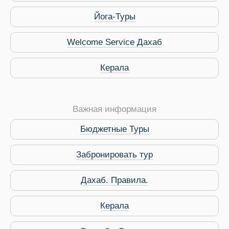
Йога-Туры
Welcome Service Дахаб
Керала
Важная информация
Бюджетные Туры
Забронировать тур
Дахаб. Правила.
 Service Дахаб
Керала