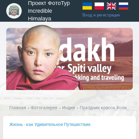
Проект ФотоТур
Incredible
Вход и регистрация
Himalaya
ы и Туры
Главная
Фотогалерея
Индия
Праздник красок Холи в лицах Варанаси
Жизнь - как Удивительное Путешествие.
Новости и Отчеты