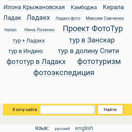
Керала
Илона Крыжановская
Камбоджа
Ладакх
Ладак
Максим Савченко
Ладакх фото
Проект ФотоТур
уальные Туры
Нина Лозенко
Непал
тур в Занскар
тур + Ладакх
тур в долину Спити
тур в Индию
фототуризм
фототур в Ладакх
фотоэкспедиция
Найти
Я хочу найти
язык:
english
русский