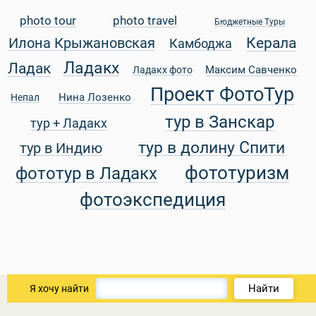
photo tour
photo travel
Бюджетные Туры
Керала
Илона Крыжановская
Камбоджа
Ладакх
Ладак
Максим Савченко
Ладакх фото
уальные Туры
Проект ФотоТур
Нина Лозенко
Непал
тур в Занскар
тур + Ладакх
тур в долину Спити
тур в Индию
фототуризм
фототур в Ладакх
фотоэкспедиция
Найти
Я хочу найти