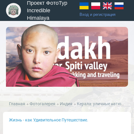
Проект ФотоТур
Incredible
Вход и регистрация
Himalaya
ы и Туры
Главная
Фотогалерея
Индия
Керала: уличные натюрморты с рыбинами
Жизнь - как Удивительное Путешествие.
Новости и Отчеты