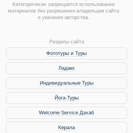
Категорически запрещается использование
материалов без разрешения владельцев сайта
и указания авторства.
ры
Разделы сайта
Фототуры и Туры
Ладакх
Путеводитель по Инд
Индивидуальные Туры
Йога-Туры
Welcome Service Дахаб
Керала