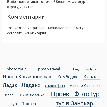
Выбор: кого скушать сегодня? Ковалам. Фототур в
Кералу, 2012 год.
Комментарии
Только зарегистрированные пользователи могут
оставлять комментарии.
photo tour
photo travel
Бюджетные Туры
Керала
Илона Крыжановская
Камбоджа
Статьи
Ладакх
Ладак
Максим Савченко
Ладакх фото
Проект ФотоТур
Нина Лозенко
Непал
тур в Занскар
тур + Ладакх