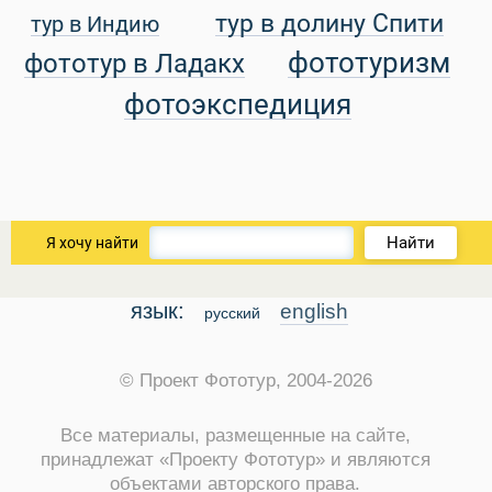
тур в долину Спити
тур в Индию
уальные Туры
фототуризм
фототур в Ладакх
фотоэкспедиция
Найти
Я хочу найти
язык:
english
русский
© Проект Фототур, 2004-2026
Все материалы, размещенные на сайте,
принадлежат «Проекту Фототур» и являются
объектами авторского права.