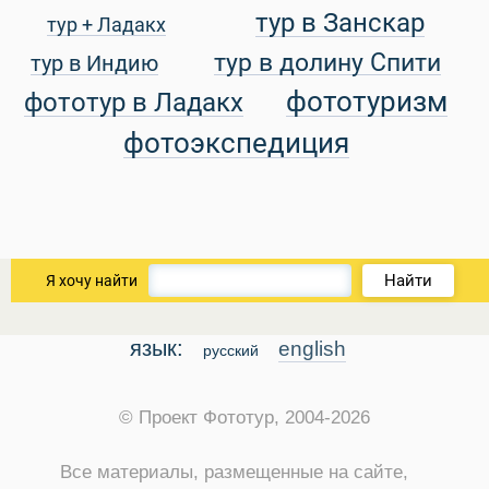
тур в Занскар
тур + Ладакх
уальные Туры
тур в долину Спити
тур в Индию
фототуризм
фототур в Ладакх
фотоэкспедиция
Найти
Я хочу найти
язык:
english
русский
© Проект Фототур, 2004-2026
Все материалы, размещенные на сайте,