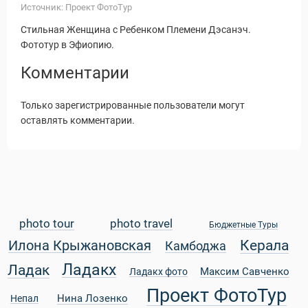
Источник: Проект ФотоТур
Стильная Женщина с Ребенком Племени Дэсанэч.
Фототур в Эфиопию.
Комментарии
Только зарегистрированные пользователи могут
оставлять комментарии.
photo tour
photo travel
Бюджетные Туры
Керала
Илона Крыжановская
Камбоджа
Статьи
Ладакх
Ладак
Максим Савченко
Ладакх фото
Проект ФотоТур
Нина Лозенко
Непал