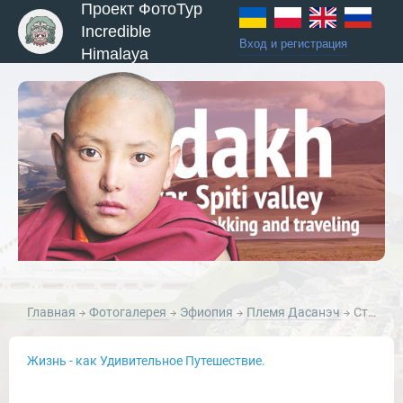
Проект ФотоТур
Incredible
Вход и регистрация
Himalaya
ы и Туры
Главная
Фотогалерея
Эфиопия
Племя Дасанэч
Стильная Женщина с Ребенком Племени Дэсанэч. Эфиопия
Жизнь - как Удивительное Путешествие.
Новости и Отчеты